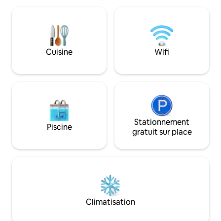
rustique au confo
Respirez ! À mi-chemin entre Rome et
pour les familles ou
Florence. Proche de Sienne, du Val
promet des soirée
d'Orcia et d'innombrables sources
étoiles, entre déte
chaudes. Un paradis privé entouré de
dîners en plein ai
restaurants divins et de joyaux de
Cuisine
Wifi
inoubliable vous a
l'antiquité au sommet des collines
coin de paradis !
comme Montepulciano et Montalcino
aux vins sublimes.
Stationnement
Piscine
gratuit sur place
Climatisation