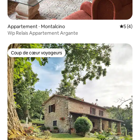
Appartement ⋅ Montalcino
Évaluatio
5 (4)
Wp Relais Appartement Argante
Coup de cœur voyageurs
Coup de cœur voyageurs