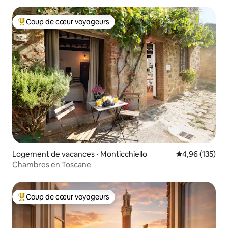
Coup de cœur voyageurs
Coups de cœur voyageurs les plus appréciés
Logement de vacances ⋅ Monticchiello
Évaluation moy
4,96 (135)
Chambres en Toscane
Coup de cœur voyageurs
Coups de cœur voyageurs les plus appréciés