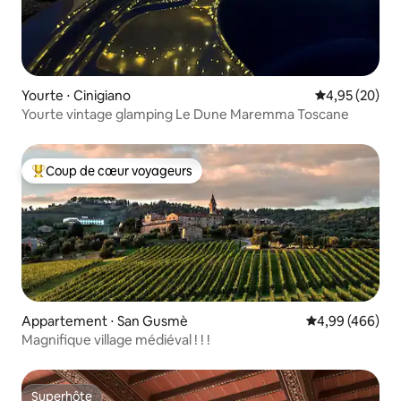
Yourte ⋅ Cinigiano
Évaluation mo
4,95 (20)
Yourte vintage glamping Le Dune Maremma Toscane
Coup de cœur voyageurs
Coups de cœur voyageurs les plus appréciés
Appartement ⋅ San Gusmè
Évaluation moy
4,99 (466)
Magnifique village médiéval ! ! !
Superhôte