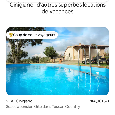
Cinigiano : d'autres superbes locations
de vacances
Coup de cœur voyageurs
Coups de cœur voyageurs les plus appréciés
Villa ⋅ Cinigiano
Évaluation mo
4,98 (57)
Scacciapensieri Gîte dans Tuscan Country