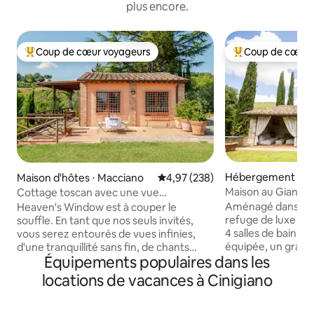
plus encore.
Coup de cœur voyageurs
Coup de cœur 
Coups de cœur voyageurs les plus appréciés
Coups de cœur vo
Hébergement ⋅ S
Maison d'hôtes ⋅ Macciano
Évaluation moyenne sur la base 
4,97 (238)
Maison au Gianni - 
Cottage toscan avec une vue
paradisiaque
Aménagé dans une
Heaven's Window est à couper le
refuge de luxe pr
souffle. En tant que nos seuls invités,
4 salles de bain, u
vous serez entourés de vues infinies,
équipée, un grand 
d'une tranquillité sans fin, de chants
Équipements populaires dans les
privatif avec parki
d'oiseaux et de cerfs qui brament. En
avec canapés, un 
bas de la vallée et lors de vos
locations de vacances à Cinigiano
extérieur et une cu
promenades, vous pourrez apercevoir
Idéale pour ceux 
des renards, des furets et des sangliers.
expérience unique,
Ramassez des piquants de porc-épic.