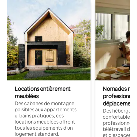
Locations entièrement
Nomades num
meublées
professionnel
déplacement
Des cabanes de montagne
paisibles aux appartements
Des hébergem
urbains pratiques, ces
confortables p
locations meublées offrent
professionnels
tous les équipements d'un
télétravail dis
logement standard.
et d'espaces de