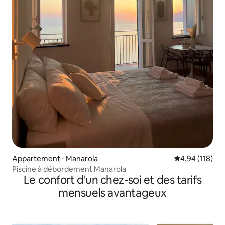
Appartement ⋅ Manarola
Évaluation moy
4,94 (118)
Piscine à débordement Manarola
Le confort d'un chez-soi et des tarifs
mensuels avantageux