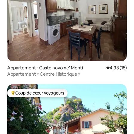
Appartement ⋅ Castelnovo ne' Monti
Évaluation mo
4,93 (15)
Appartement « Centre Historique »
Coup de cœur voyageurs
Coups de cœur voyageurs les plus appréciés