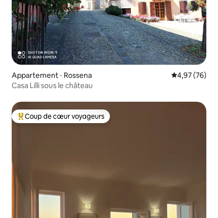
Appartement ⋅ Rossena
Évaluation mo
4,97 (76)
Casa Lilli sous le château
Coup de cœur voyageurs
Coups de cœur voyageurs les plus appréciés