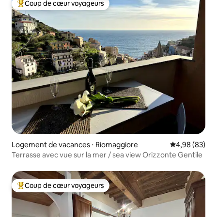
Coup de cœur voyageurs
Coups de cœur voyageurs les plus appréciés
Logement de vacances ⋅ Riomaggiore
Évaluation mo
4,98 (83)
Terrasse avec vue sur la mer / sea view Orizzonte Gentile
Coup de cœur voyageurs
Coups de cœur voyageurs les plus appréciés