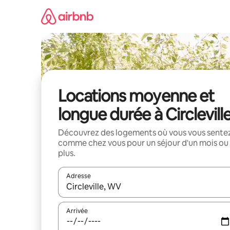
Aller
directement
au
contenu
Locations moyenne et
longue durée à Circlevill
Découvrez des logements où vous vous sente
comme chez vous pour un séjour d'un mois ou
plus.
Adresse
Lorsque les résultats s'affichent, utilisez les flèc
Arrivée