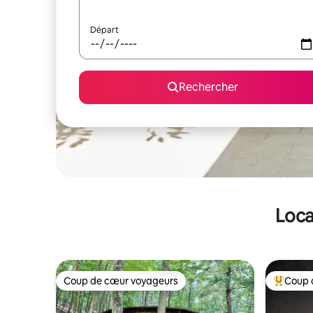
Départ
Rechercher
Loca
Coup de cœur voyageurs
Coup 
Coup de cœur voyageurs
Coups de