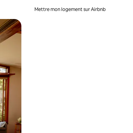
Mettre mon logement sur Airbnb
sant glisser.