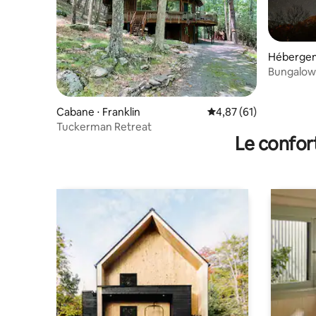
Hébergeme
Bungalow
Cabane ⋅ Franklin
Évaluation moyenne su
4,87 (61)
Tuckerman Retreat
Le confor