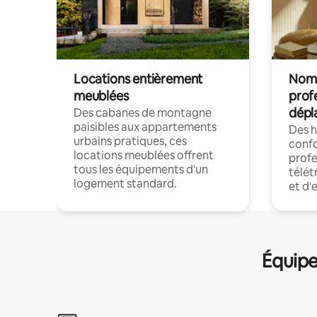
Locations entièrement
Noma
meublées
prof
dépl
Des cabanes de montagne
paisibles aux appartements
Des 
urbains pratiques, ces
confo
locations meublées offrent
profe
tous les équipements d'un
télét
logement standard.
et d'
Équipe