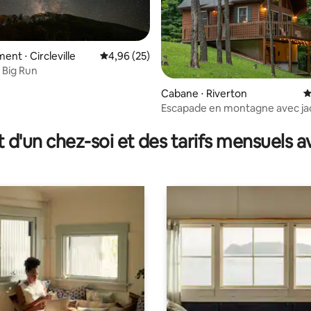
nt ⋅ Circleville
Évaluation moyenne sur la base de 25 commen
4,96 (25)
 Big Run
Cabane ⋅ Riverton
É
Escapade en montagne avec jac
r la base de 61 commentaires : 4,87 sur 5
de Seneca Rocks
t d'un chez-soi et des tarifs mensuels 