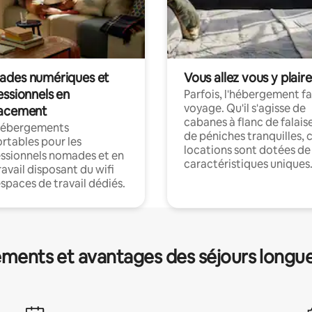
des numériques et
Vous allez vous y plaire
essionnels en
Parfois, l'hébergement fai
voyage. Qu'il s'agisse de
acement
cabanes à flanc de falais
hébergements
de péniches tranquilles, 
rtables pour les
locations sont dotées de
ssionnels nomades et en
caractéristiques uniques
ravail disposant du wifi
espaces de travail dédiés.
ments et avantages des séjours longu