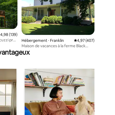
taires : 4,96 sur 5
valuation moyenne sur la base de 139 commentaires : 4,98 sur 5
4,98 (139)
uzzi près
Hébergement ⋅ Franklin
Évaluation moyenne sur
4,97 (407)
Maison de vacances à la ferme Black
avantageux
Horse