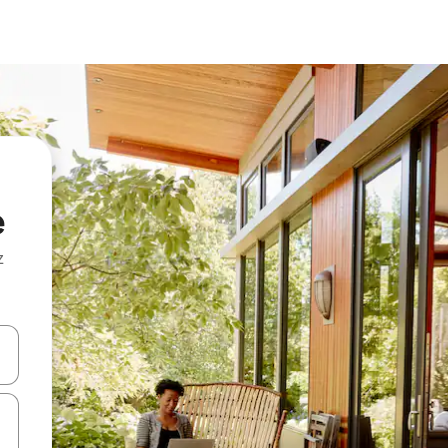
e
z
hes vers le haut et vers le bas pour les parcourir ou en appuyant et en fai