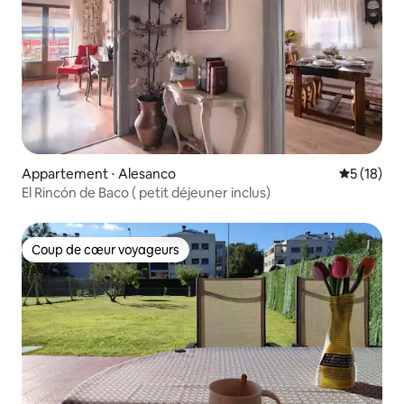
Appartement ⋅ Alesanco
Évaluation
5 (18)
El Rincón de Baco ( petit déjeuner inclus)
Coup de cœur voyageurs
Coup de cœur voyageurs