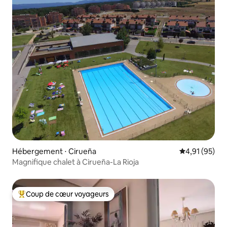
Hébergement ⋅ Cirueña
Évaluation mo
4,91 (95)
Magnifique chalet à Cirueña-La Rioja
Coup de cœur voyageurs
Coups de cœur voyageurs les plus appréciés