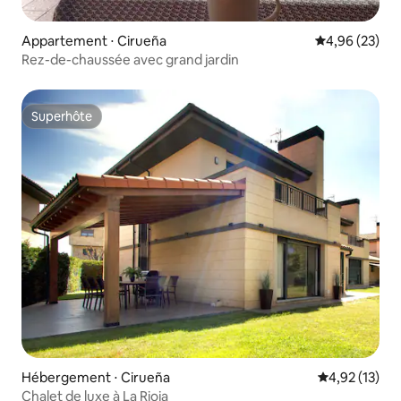
Appartement ⋅ Cirueña
Évaluation mo
4,96 (23)
Rez-de-chaussée avec grand jardin
Superhôte
Superhôte
Hébergement ⋅ Cirueña
Évaluation mo
4,92 (13)
Chalet de luxe à La Rioja