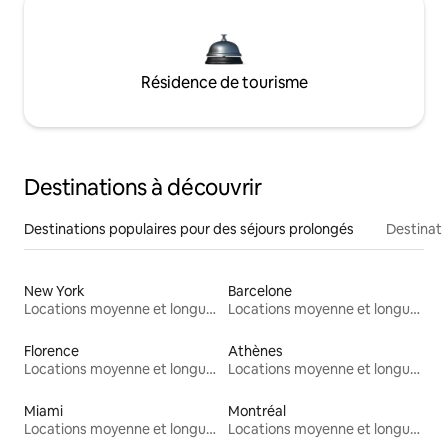
Résidence de tourisme
Destinations à découvrir
Destinations populaires pour des séjours prolongés
Destinati
New York
Barcelone
Locations moyenne et longue durée
Locations moyenne et longue durée
Florence
Athènes
Locations moyenne et longue durée
Locations moyenne et longue durée
Miami
Montréal
Locations moyenne et longue durée
Locations moyenne et longue durée