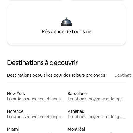
Résidence de tourisme
Destinations à découvrir
Destinations populaires pour des séjours prolongés
Destinati
New York
Barcelone
Locations moyenne et longue durée
Locations moyenne et longue durée
Florence
Athènes
Locations moyenne et longue durée
Locations moyenne et longue durée
Miami
Montréal