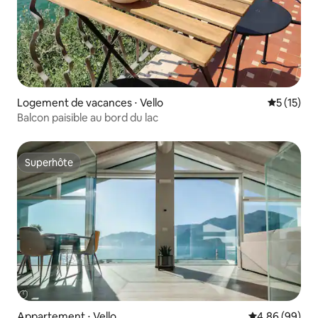
Logement de vacances ⋅ Vello
Évaluation
5 (15)
Balcon paisible au bord du lac
Superhôte
Superhôte
Appartement ⋅ Vello
Évaluation mo
4,86 (99)