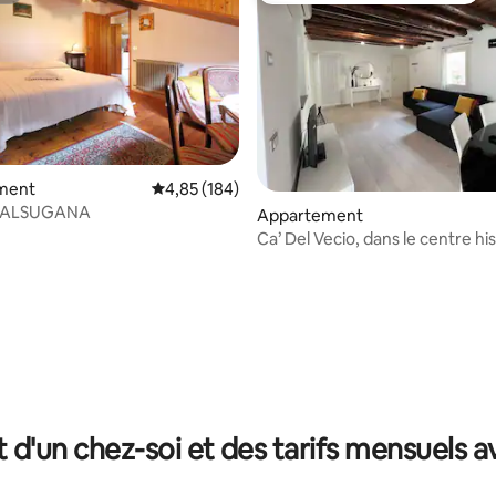
la base de 194 commentaires : 4,96 sur 5
ment
Évaluation moyenne sur la base de 184 commen
4,85 (184)
VALSUGANA
Appartement
Ca’ Del Vecio, dans le centre hi
Piazza Garibaldi
t d'un chez-soi et des tarifs mensuels 