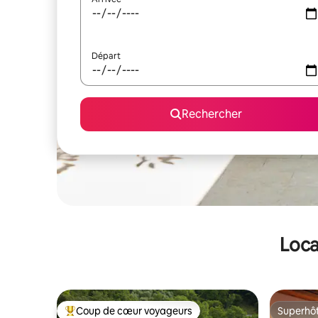
Départ
Rechercher
Loca
Coup de cœur voyageurs
Superhô
Coups de cœur voyageurs les plus appréciés
Superhô