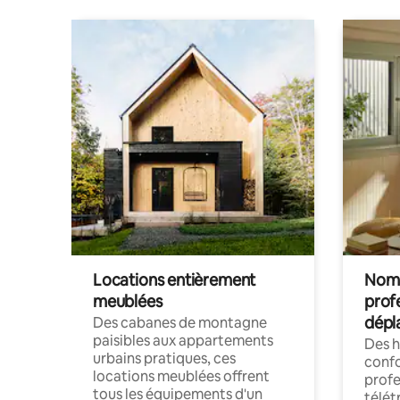
Locations entièrement
Noma
meublées
prof
dépl
Des cabanes de montagne
paisibles aux appartements
Des 
urbains pratiques, ces
confo
locations meublées offrent
profe
tous les équipements d'un
télét