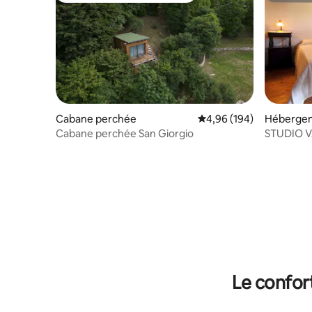
Cabane perchée
Évaluation moyenne sur 
4,96 (194)
Héberge
Cabane perchée San Giorgio
STUDIO 
Le confor