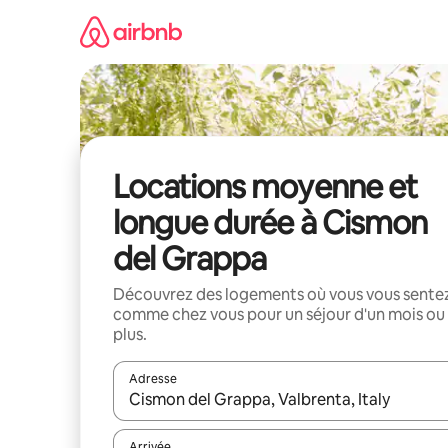
Aller
directement
au
contenu
Locations moyenne et
longue durée à Cismon
del Grappa
Découvrez des logements où vous vous sente
comme chez vous pour un séjour d'un mois ou
plus.
Adresse
Lorsque les résultats s'affichent, utilisez les flèc
Arrivée