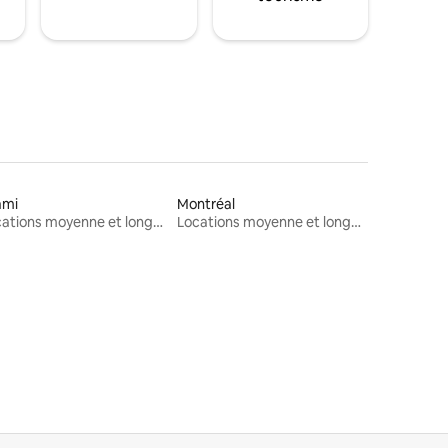
ami
Montréal
Locations moyenne et longue durée
Locations moyenne et longue durée