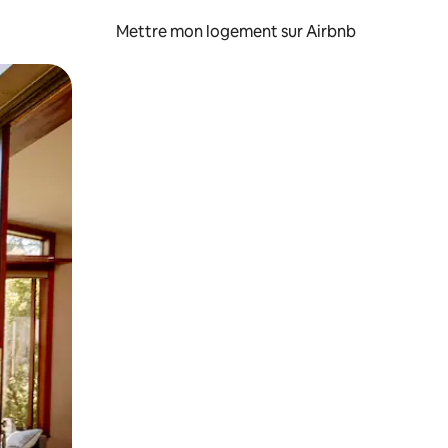
Mettre mon logement sur Airbnb
sant glisser.