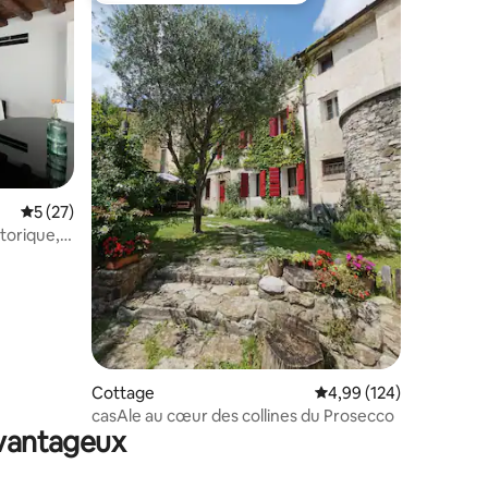
taires : 4,85 sur 5
Évaluation moyenne sur la base de 27 commentaires : 5 sur 5
5 (27)
storique,
Cottage
Évaluation moyenne sur
4,99 (124)
casAle au cœur des collines du Prosecco
avantageux