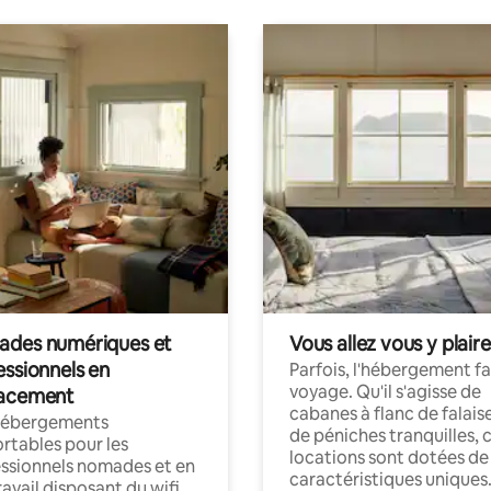
des numériques et
Vous allez vous y plaire
essionnels en
Parfois, l'hébergement fai
voyage. Qu'il s'agisse de
acement
cabanes à flanc de falais
hébergements
de péniches tranquilles, 
rtables pour les
locations sont dotées de
ssionnels nomades et en
caractéristiques uniques
ravail disposant du wifi