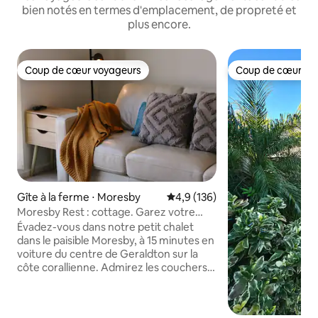
bien notés en termes d'emplacement, de propreté et
plus encore.
Coup de cœur voyageurs
Coup de cœur vo
Coup de cœur voyageurs
Coup de cœur vo
Gîte à la ferme ⋅ Moresby
Évaluation moyenne sur la base
4,9 (136)
Moresby Rest : cottage. Garez votre
remorque/van/bateau
Évadez-vous dans notre petit chalet
dans le paisible Moresby, à 15 minutes en
voiture du centre de Geraldton sur la
côte corallienne. Admirez les couchers
de soleil peindre le ciel derrière les
arbres qui se balancent, et les levers de
soleil si vous êtes de bonne humeur,