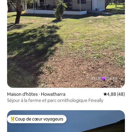
Maison d'hôtes ⋅ Howatharra
Évaluation mo
4,88 (48)
Séjour à la ferme et parc ornithologique Fineally
Coup de cœur voyageurs
Coups de cœur voyageurs les plus appréciés