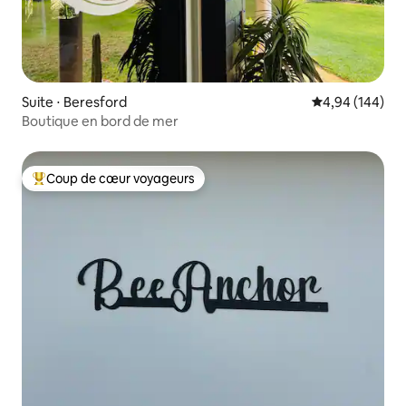
Suite ⋅ Beresford
Évaluation moy
4,94 (144)
Boutique en bord de mer
Coup de cœur voyageurs
Coups de cœur voyageurs les plus appréciés