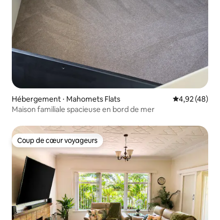
Hébergement ⋅ Mahomets Flats
Évaluation mo
4,92 (48)
Maison familiale spacieuse en bord de mer
Coup de cœur voyageurs
Coup de cœur voyageurs