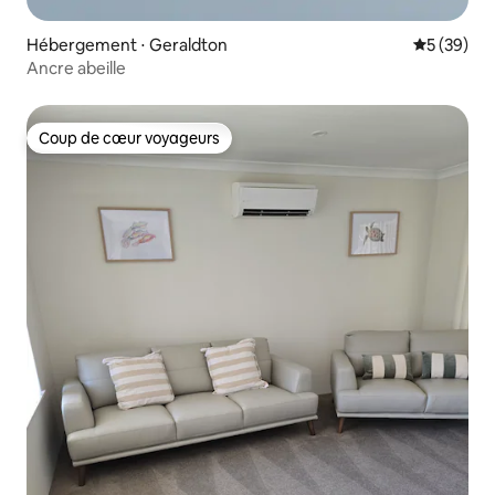
Hébergement ⋅ Geraldton
Évaluation
5 (39)
Ancre abeille
Coup de cœur voyageurs
Coup de cœur voyageurs