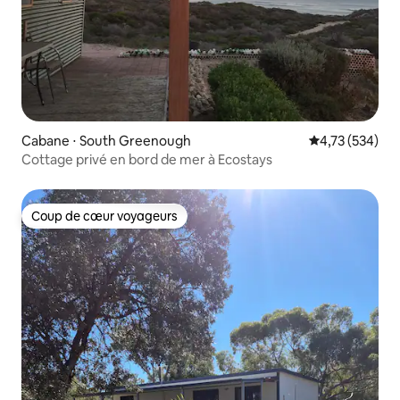
Cabane ⋅ South Greenough
Évaluation moy
4,73 (534)
Cottage privé en bord de mer à Ecostays
Coup de cœur voyageurs
Coup de cœur voyageurs