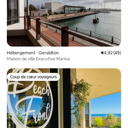
Hébergement ⋅ Geraldton
Évaluation mo
4,92 (49)
Maison de ville Executive Marina
Coup de cœur voyageurs
Coup de cœur voyageurs