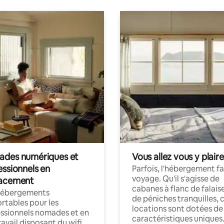
des numériques et
Vous allez vous y plaire
essionnels en
Parfois, l'hébergement fai
voyage. Qu'il s'agisse de
acement
cabanes à flanc de falais
hébergements
de péniches tranquilles, 
rtables pour les
locations sont dotées de
ssionnels nomades et en
caractéristiques uniques
ravail disposant du wifi