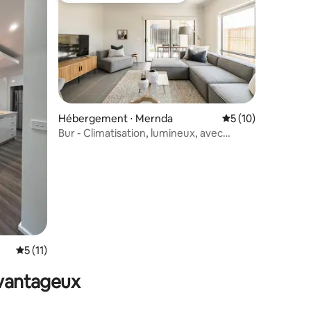
Hébergement ⋅ Mernda
Évaluation moyenne
5 (10)
Bur - Climatisation, lumineux, avec
espace de travail
mmentaires : 5 sur 5
Évaluation moyenne sur la base de 11 commentaires : 5 sur 5
5 (11)
avantageux