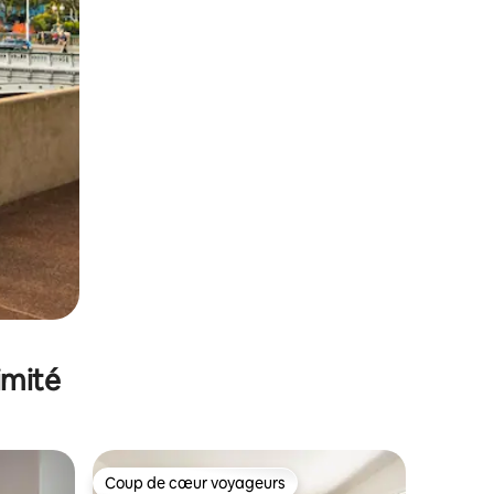
imité
Coup de cœur voyageurs
lus appréciés
Coup de cœur voyageurs