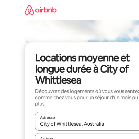
Aller
directement
au
contenu
Locations moyenne et
longue durée à City of
Whittlesea
Découvrez des logements où vous vous sente
comme chez vous pour un séjour d'un mois ou
plus.
Adresse
Lorsque les résultats s'affichent, utilisez les flèc
Arrivée