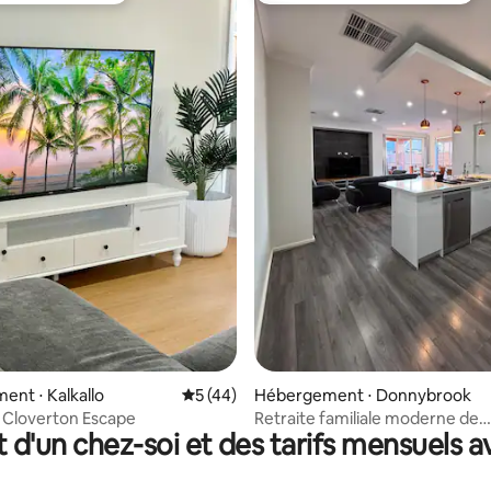
 la base de 44 commentaires : 4,98 sur 5
nt ⋅ Kalkallo
Évaluation moyenne sur la base de 44 co
5 (44)
Hébergement ⋅ Donnybrook
à Cloverton Escape
Retraite familiale moderne de
t d'un chez-soi et des tarifs mensuels 
4 chambres à Donnybrook