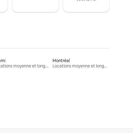
ami
Montréal
Locations moyenne et longue durée
Locations moyenne et longue durée