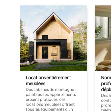
Locations entièrement
Noma
meublées
prof
dépl
Des cabanes de montagne
paisibles aux appartements
Des 
urbains pratiques, ces
confo
locations meublées offrent
profe
tous les équipements d'un
télét