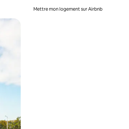
Mettre mon logement sur Airbnb
sant glisser.