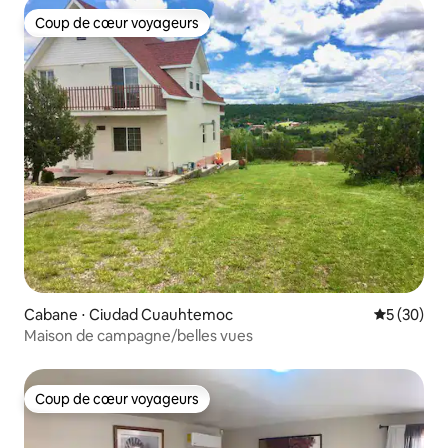
Coup de cœur voyageurs
Coup de cœur voyageurs
Cabane ⋅ Ciudad Cuauhtemoc
Évaluation
5 (30)
Maison de campagne/belles vues
Coup de cœur voyageurs
Coup de cœur voyageurs