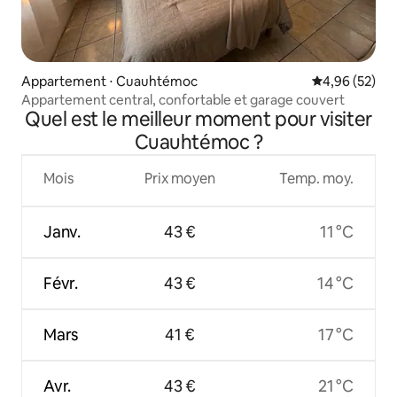
Appartement ⋅ Cuauhtémoc
Évaluation mo
4,96 (52)
Appartement central, confortable et garage couvert
Quel est le meilleur moment pour visiter
Cuauhtémoc ?
Mois
Prix moyen
Temp. moy.
Janv.
43 €
11 °C
Févr.
43 €
14 °C
Mars
41 €
17 °C
Avr.
43 €
21 °C