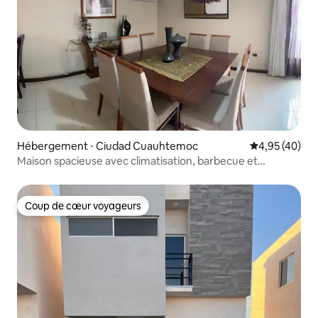
Hébergement ⋅ Ciudad Cuauhtemoc
Évaluation mo
4,95 (40)
Maison spacieuse avec climatisation, barbecue et
excellent emplacement
Coup de cœur voyageurs
Coup de cœur voyageurs