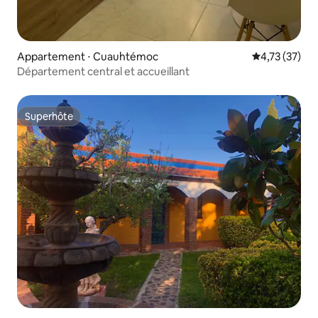
Appartement ⋅ Cuauhtémoc
Évaluation mo
4,73 (37)
Département central et accueillant
Superhôte
Superhôte