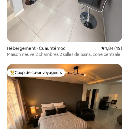
Hébergement ⋅ Cuauhtémoc
Évaluation mo
4,84 (49)
Maison neuve 2 chambres 2 salles de bains, zone centrale
Coup de cœur voyageurs
Coups de cœur voyageurs les plus appréciés