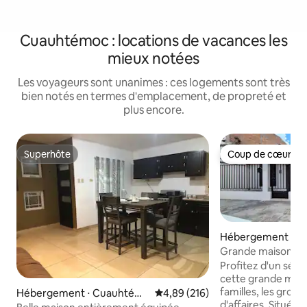
Cuauhtémoc : locations de vacances les
mieux notées
Les voyageurs sont unanimes : ces logements sont très
bien notés en termes d'emplacement, de propreté et
plus encore.
Superhôte
Coup de cœur vo
Superhôte
Coup de cœur vo
Hébergement ⋅ 
Grande maison fam
jacuzzi
Profitez d'un séjo
cette grande maiso
familles, les grou
Hébergement ⋅ Cuauhtém
Évaluation moyenne sur la base 
4,89 (216)
d'affaires. Située
oc