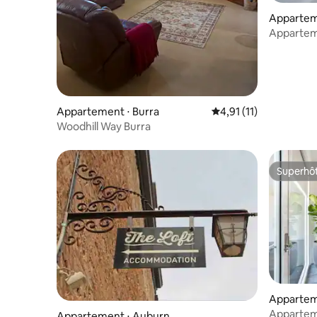
Appartem
Appartem
(accessibl
Appartement ⋅ Burra
Évaluation moyenne su
4,91 (11)
Woodhill Way Burra
Superhô
Superhô
Appartem
Appartem
Appartement ⋅ Auburn