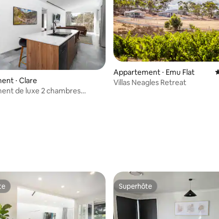
Appartement ⋅ Emu Flat
É
ent ⋅ Clare
Villas Neagles Retreat
ent de luxe 2 chambres
e)
r la base de 11 commentaires : 4,91 sur 5
te
Superhôte
te
Superhôte