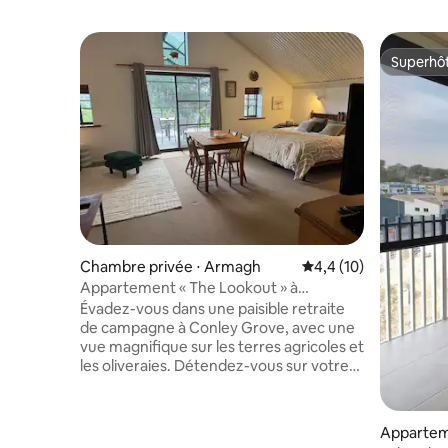
Superhô
Superhô
Chambre privée ⋅ Armagh
Évaluation moyenne s
4,4 (10)
Appartement « The Lookout » à
Conley Grove
Évadez-vous dans une paisible retraite
de campagne à Conley Grove, avec une
vue magnifique sur les terres agricoles et
les oliveraies. Détendez-vous sur votre
balcon privé et profitez du chant des
oiseaux et de l'air pur de la campagne.
Cette suite spacieuse dispose d'un lit
Appartem
King Size (ou de deux lits simples), d'un