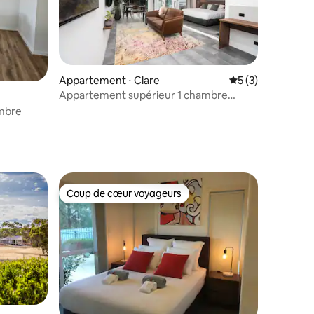
ntaires : 4,75 sur 5
Appartement ⋅ Clare
Évaluation moyenn
5 (3)
Appartement supérieur 1 chambre
(ambulatoire)
ambre
Coup de cœur voyageurs
Coup de cœur voyageurs