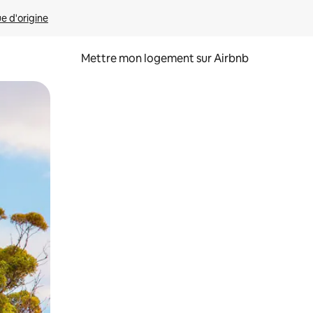
ue d'origine
Mettre mon logement sur Airbnb
sant glisser.