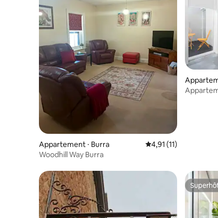
Appartem
Appartem
(accessibl
Appartement ⋅ Burra
Évaluation moyenne su
4,91 (11)
Woodhill Way Burra
Superhô
Superhô