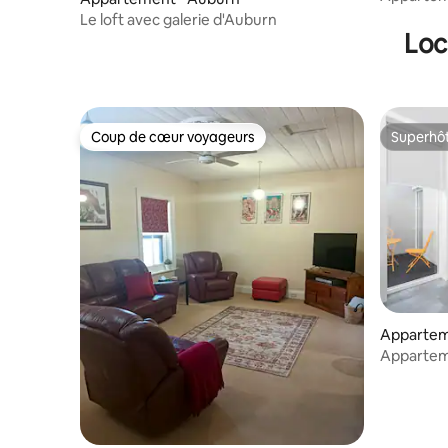
(accessibl
Le loft avec galerie d'Auburn
Loc
Coup de cœur voyageurs
Superhô
Coup de cœur voyageurs
Superhô
Appartem
Appartem
(accessibl