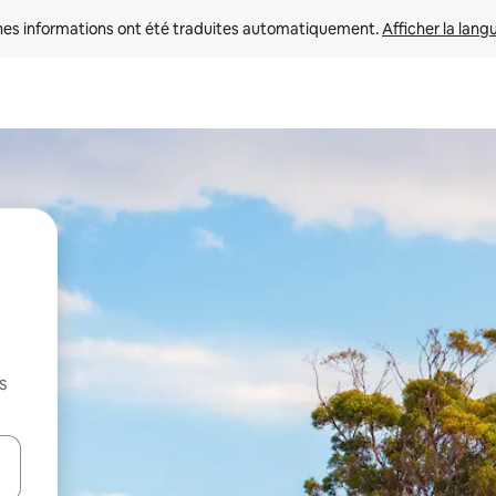
nes informations ont été traduites automatiquement. 
Afficher la lang
s
hes vers le haut et vers le bas pour les parcourir ou en appuyant et en fai