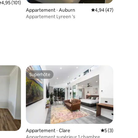
valuation moyenne sur la base de 101 commentaires : 4,95 sur 5
4,95 (101)
Appartement ⋅ Auburn
Évaluation moyenne su
4,94 (47)
Appartement Lyreen 's
Superhôte
Superhôte
ntaires : 4,75 sur 5
Appartement ⋅ Clare
Évaluation moyenn
5 (3)
Appartement supérieur 1 chambre