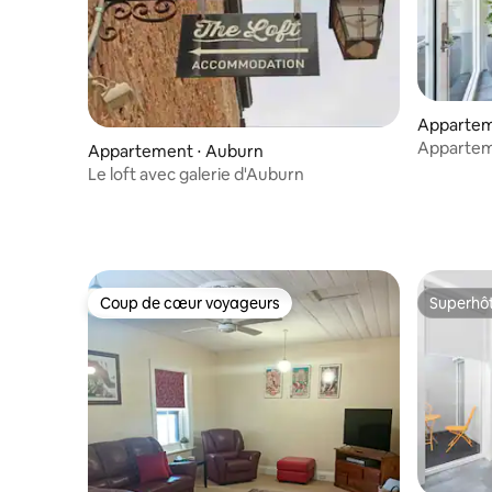
Appartem
Appartem
Appartement ⋅ Auburn
(accessibl
Le loft avec galerie d'Auburn
Coup de cœur voyageurs
Superhô
Coup de cœur voyageurs
Superhô