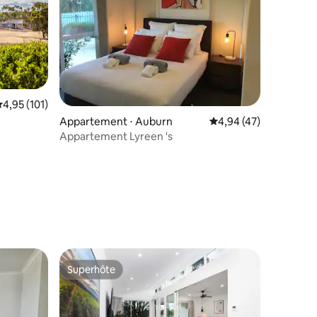
valuation moyenne sur la base de 101 commentaires : 4,95 sur 5
4,95 (101)
Appartement ⋅ Auburn
Évaluation moyenne su
4,94 (47)
Appartement Lyreen 's
Superhôte
Superhôte