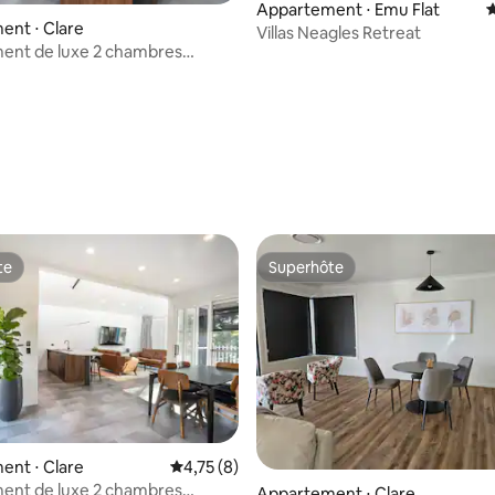
Appartement ⋅ Emu Flat
É
ent ⋅ Clare
Villas Neagles Retreat
ent de luxe 2 chambres
e)
r la base de 11 commentaires : 4,91 sur 5
te
Superhôte
te
Superhôte
ent ⋅ Clare
Évaluation moyenne sur la base de 8 comme
4,75 (8)
ent de luxe 2 chambres
Appartement ⋅ Clare