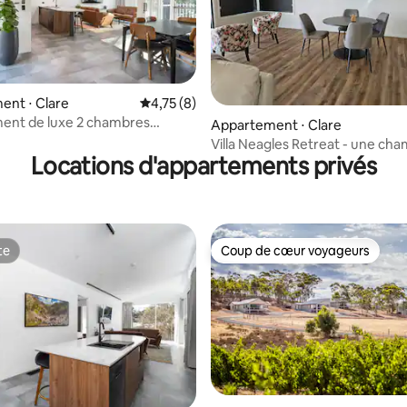
ent ⋅ Clare
Évaluation moyenne sur la base de 8 comme
4,75 (8)
ent de luxe 2 chambres
Appartement ⋅ Clare
e)
Villa Neagles Retreat - une ch
Locations d'appartements privés
te
Coup de cœur voyageurs
te
Coup de cœur voyageurs