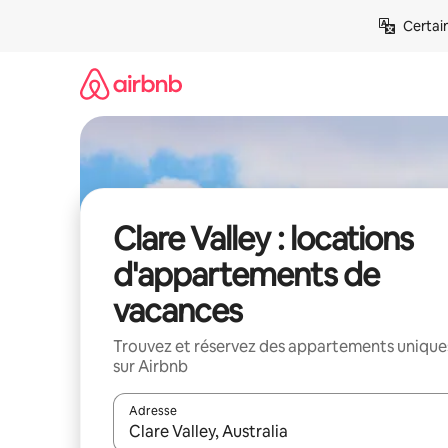
Aller
Certai
directement
au
contenu
Clare Valley : locations
d'appartements de
vacances
Trouvez et réservez des appartements unique
sur Airbnb
Adresse
Lorsque les résultats s'affichent, utilisez les flèc