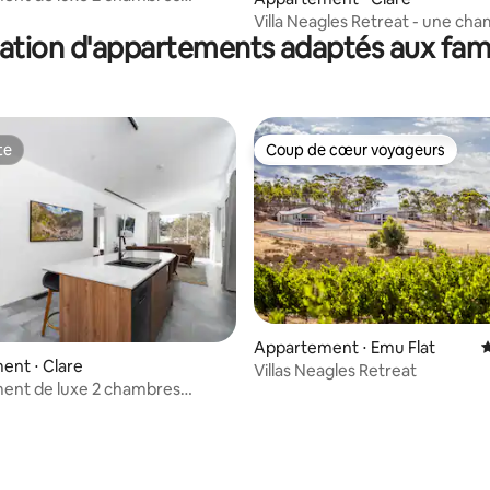
e)
Villa Neagles Retreat - une ch
ation d'appartements adaptés aux fami
te
Coup de cœur voyageurs
te
Coup de cœur voyageurs
Appartement ⋅ Emu Flat
É
ent ⋅ Clare
Villas Neagles Retreat
ent de luxe 2 chambres
e)