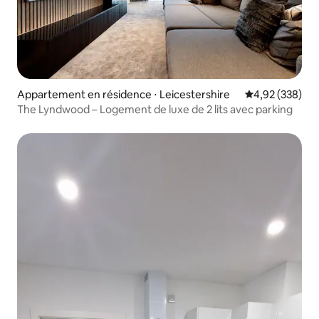
Appartement en résidence ⋅ Leicestershire
Évaluation moy
4,92 (338)
The Lyndwood – Logement de luxe de 2 lits avec parking