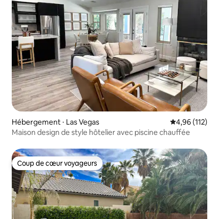
Hébergement ⋅ Las Vegas
Évaluation moy
4,96 (112)
Maison design de style hôtelier avec piscine chauffée
Coup de cœur voyageurs
Coup de cœur voyageurs