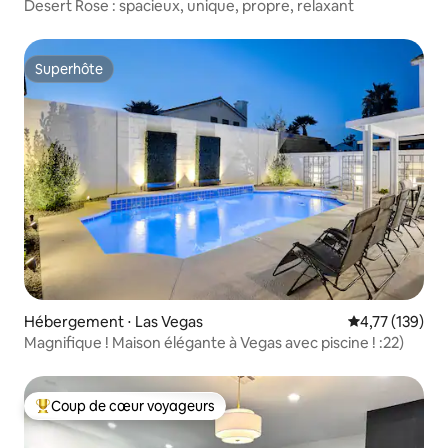
Desert Rose : spacieux, unique, propre, relaxant
Superhôte
Superhôte
Hébergement ⋅ Las Vegas
Évaluation moy
4,77 (139)
Magnifique ! Maison élégante à Vegas avec piscine ! :22)
Coup de cœur voyageurs
Coups de cœur voyageurs les plus appréciés