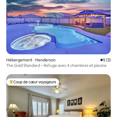
Hébergement ⋅ Henderson
Évaluatio
5 (3)
The Gold Standard – Refuge avec 4 chambres et piscine
Coup de cœur voyageurs
Coups de cœur voyageurs les plus appréciés