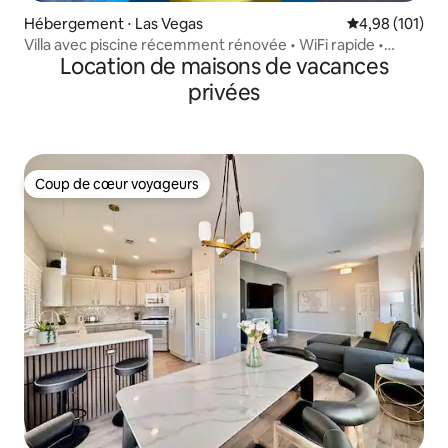
Hébergement ⋅ Las Vegas
Évaluation moy
4,98 (101)
Villa avec piscine récemment rénovée • WiFi rapide •
Location de maisons de vacances
Summerlin
privées
Coup de cœur voyageurs
Coup de cœur voyageurs