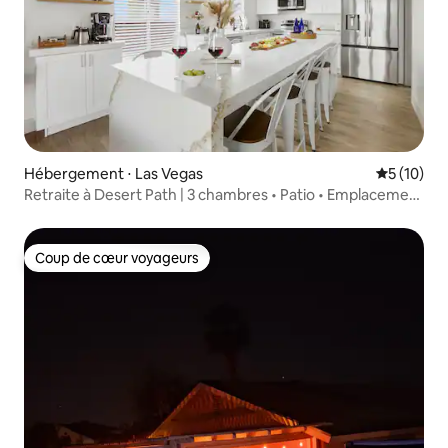
Hébergement ⋅ Las Vegas
Évaluation
5 (10)
Retraite à Desert Path | 3 chambres • Patio • Emplacement
idéal
Coup de cœur voyageurs
Coup de cœur voyageurs