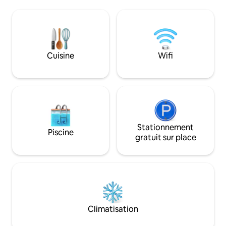
d'une cuisinière à gaz Samsung et d'une
à profiter de la be
machine Keurig, et les familles disposent
région de Mission 
d'un lit bébé, d'une chaise haute, de
voiture du Las Veg
livres et de jouets pour enfants.
City. L'espace ex
Détendez-vous au bord de la piscine,
chaises longues sur
faites un barbecue sur le patio couvert
piscine récemmen
Cuisine
Wifi
ou réunissez-vous autour de la
table extérieure a
cheminée en pierre. Le mélange parfait
salon sur le patio 
de charme vintage et de confort
plus, consultez les 
moderne pour les groupes et les
familles.
Stationnement
Piscine
gratuit sur place
Climatisation