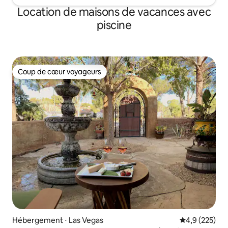
Location de maisons de vacances avec
piscine
Coup de cœur voyageurs
Coup de cœur voyageurs
Hébergement ⋅ Las Vegas
Évaluation mo
4,9 (225)