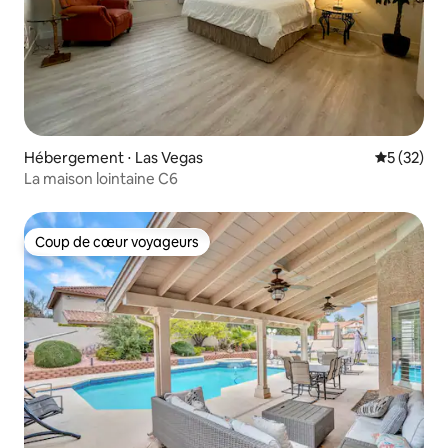
Hébergement ⋅ Las Vegas
Évaluation
5 (32)
La maison lointaine C6
Coup de cœur voyageurs
Coup de cœur voyageurs