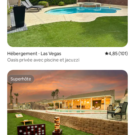
Hébergement ⋅ Las Vegas
Évaluation moy
4,85 (101)
Oasis privée avec piscine et jacuzzi
Superhôte
Superhôte