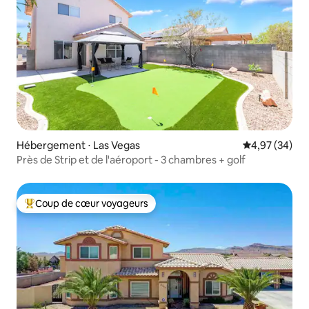
Hébergement ⋅ Las Vegas
Évaluation mo
4,97 (34)
Près de Strip et de l'aéroport - 3 chambres + golf
Coup de cœur voyageurs
Coups de cœur voyageurs les plus appréciés