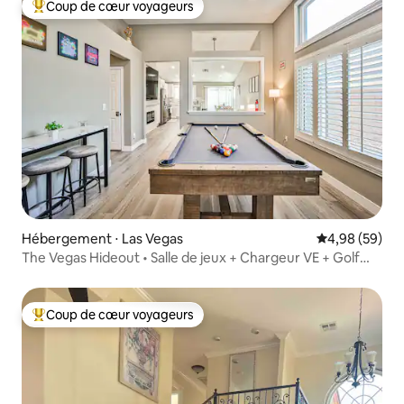
Coup de cœur voyageurs
Coups de cœur voyageurs les plus appréciés
Hébergement ⋅ Las Vegas
Évaluation mo
4,98 (59)
The Vegas Hideout • Salle de jeux + Chargeur VE + Golf
miniature
Coup de cœur voyageurs
Coups de cœur voyageurs les plus appréciés