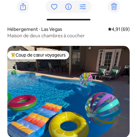
Hébergement ⋅ Las Vegas
Évaluation mo
4,91 (69)
Maison de deux chambres à coucher
Coup de cœur voyageurs
Coups de cœur voyageurs les plus appréciés