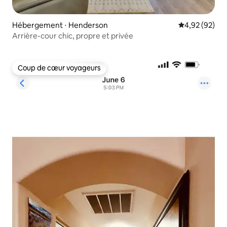
Hébergement ⋅ Henderson
Évaluation mo
4,92 (92)
Arrière-cour chic, propre et privée
Coup de cœur voyageurs
Coup de cœur voyageurs