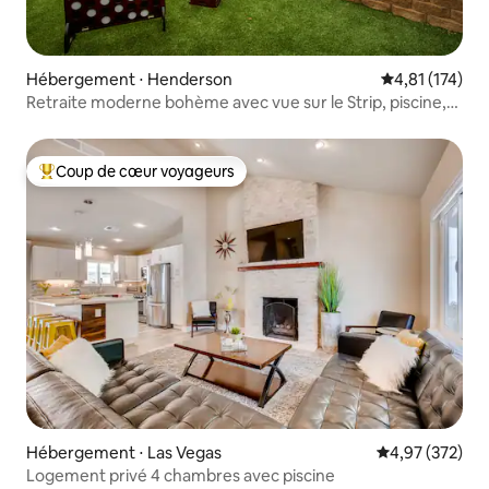
Hébergement ⋅ Henderson
Évaluation moy
4,81 (174)
Retraite moderne bohème avec vue sur le Strip, piscine,
jeux, 4 chambres/3 salles de bain
Coup de cœur voyageurs
Coups de cœur voyageurs les plus appréciés
Hébergement ⋅ Las Vegas
Évaluation moy
4,97 (372)
Logement privé 4 chambres avec piscine