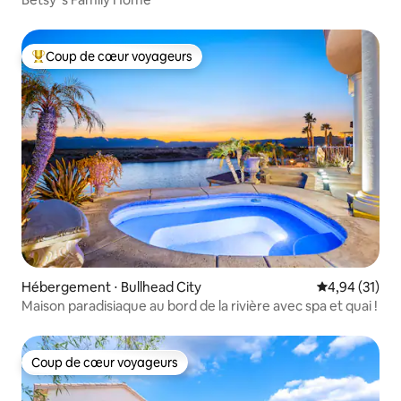
Coup de cœur voyageurs
Coups de cœur voyageurs les plus appréciés
Hébergement ⋅ Bullhead City
Évaluation mo
4,94 (31)
Maison paradisiaque au bord de la rivière avec spa et quai !
Coup de cœur voyageurs
Coup de cœur voyageurs