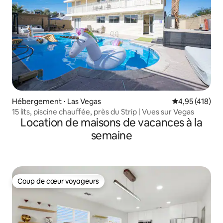
Hébergement ⋅ Las Vegas
Évaluation moy
4,95 (418)
15 lits, piscine chauffée, près du Strip | Vues sur Vegas
Location de maisons de vacances à la
semaine
Coup de cœur voyageurs
Coup de cœur voyageurs