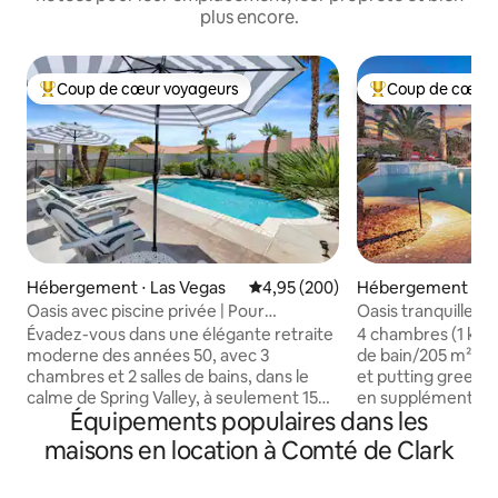
plus encore.
Coup de cœur voyageurs
Coup de cœur 
Coups de cœur voyageurs les plus appréciés
Coups de cœur vo
Hébergement ⋅ Las Vegas
Évaluation moyenne sur la base 
4,95 (200)
Hébergement ⋅ H
Oasis avec piscine privée | Pour
Oasis tranquille a
8 personnes | À 15 minutes du Strip
en supplément) sp
Évadez-vous dans une élégante retraite
4 chambres (1 king
moderne des années 50, avec 3
de bain/205 m², m
chambres et 2 salles de bains, dans le
et putting green (
calme de Spring Valley, à seulement 15
en supplément). Salle de jeux, cuisine
Équipements populaires dans les
minutes du Strip de Las Vegas. Peut
bien approvisionn
accueillir confortablement 8 personnes
télévision intellig
maisons en location à Comté de Clark
autour d'une piscine privée et sécurisée.
belle piscine chauf
La cuisine entièrement équipée dispose
cascade et le putt