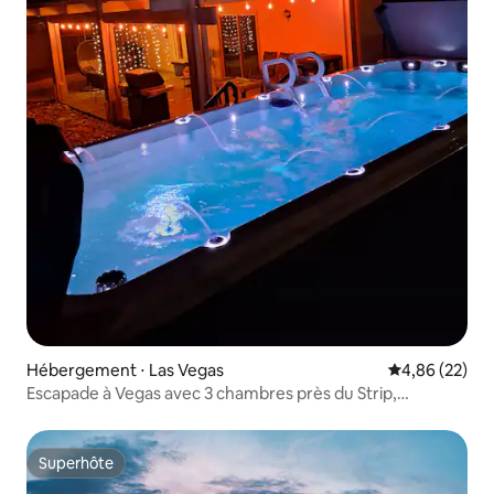
Hébergement ⋅ Las Vegas
Évaluation mo
4,86 (22)
Escapade à Vegas avec 3 chambres près du Strip,
restaurants et spectacles
Superhôte
Superhôte