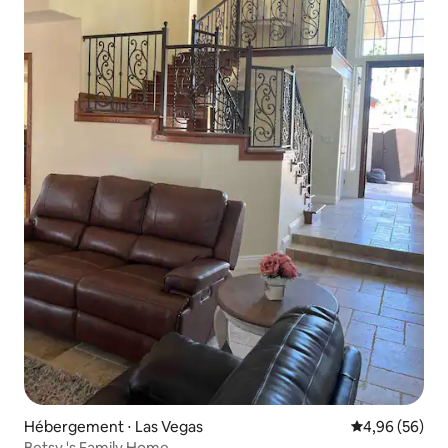
Hébergement ⋅ Las Vegas
Évaluation mo
4,96 (56)
Betsy 's Family Home