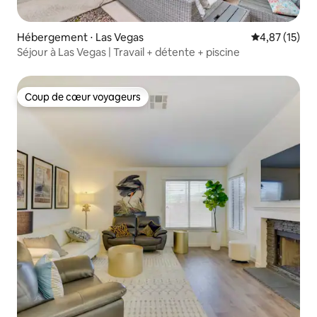
Hébergement ⋅ Las Vegas
Évaluation mo
4,87 (15)
Séjour à Las Vegas | Travail + détente + piscine
Coup de cœur voyageurs
Coup de cœur voyageurs