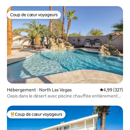
Coup de cœur voyageurs
Coup de cœur voyageurs
Hébergement ⋅ North Las Vegas
Évaluation moy
4,99 (327)
Oasis dans le désert avec piscine chauffée entièrement
rénovée
Coup de cœur voyageurs
Coups de cœur voyageurs les plus appréciés