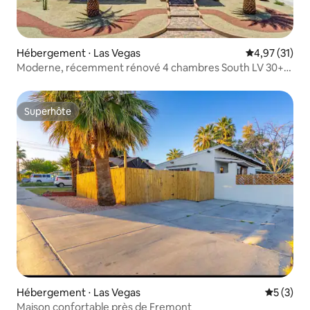
Hébergement ⋅ Las Vegas
Évaluation mo
4,97 (31)
Moderne, récemment rénové 4 chambres South LV 30+
jour
Superhôte
Superhôte
Hébergement ⋅ Las Vegas
Évaluatio
5 (3)
Maison confortable près de Fremont