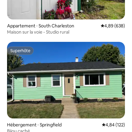
Appartement ⋅ South Charleston
Évaluation moy
4,89 (638)
Maison sur la voie - Studio rural
Superhôte
Superhôte
Hébergement ⋅ Springfield
Évaluation moy
4,84 (122)
Bijou caché