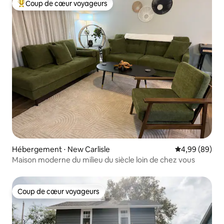
Coup de cœur voyageurs
Coups de cœur voyageurs les plus appréciés
Hébergement ⋅ New Carlisle
Évaluation mo
4,99 (89)
Maison moderne du milieu du siècle loin de chez vous
Coup de cœur voyageurs
Coup de cœur voyageurs