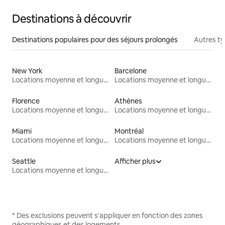
Destinations à découvrir
Destinations populaires pour des séjours prolongés
Autres t
New York
Barcelone
Locations moyenne et longue durée
Locations moyenne et longue durée
Florence
Athènes
Locations moyenne et longue durée
Locations moyenne et longue durée
Miami
Montréal
Locations moyenne et longue durée
Locations moyenne et longue durée
Seattle
Afficher plus
Locations moyenne et longue durée
* Des exclusions peuvent s'appliquer en fonction des zones
géographiques et des logements.