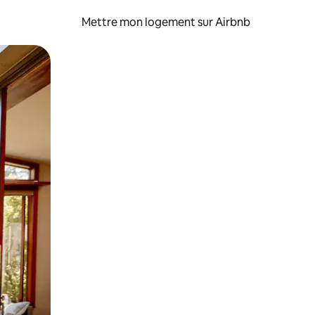
Mettre mon logement sur Airbnb
sant glisser.