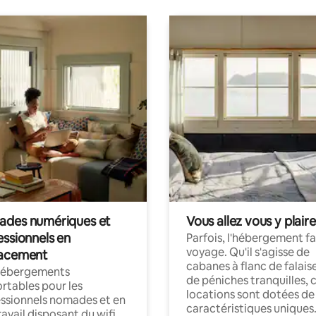
des numériques et
Vous allez vous y plaire
essionnels en
Parfois, l'hébergement fai
voyage. Qu'il s'agisse de
acement
cabanes à flanc de falais
hébergements
de péniches tranquilles, 
rtables pour les
locations sont dotées de
ssionnels nomades et en
caractéristiques uniques
ravail disposant du wifi