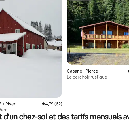
 sur la base de 33 commentaires : 5 sur 5
Cabane ⋅ Pierce
Le perchoir rustique
lk River
Évaluation moyenne sur la base de 62 comme
4,79 (62)
Barn
t d'un chez-soi et des tarifs mensuels 