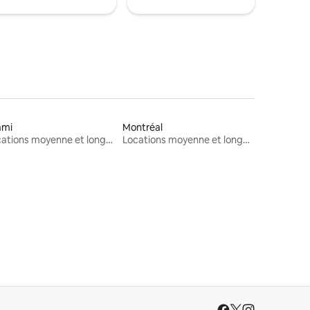
ami
Montréal
Locations moyenne et longue durée
Locations moyenne et longue durée