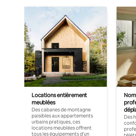
Locations entièrement
Noma
meublées
prof
dépl
Des cabanes de montagne
paisibles aux appartements
Des 
urbains pratiques, ces
confo
locations meublées offrent
profe
tous les équipements d'un
télét