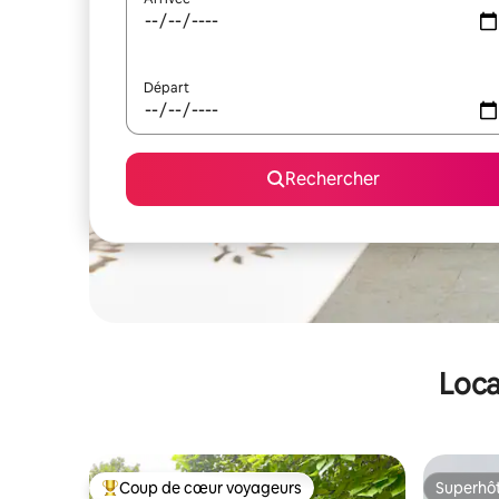
Départ
Rechercher
Loca
Coup de cœur voyageurs
Superhô
Coups de cœur voyageurs les plus appréciés
Superhô