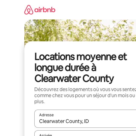
Aller
directement
au
contenu
Locations moyenne et
longue durée à
Clearwater County
Découvrez des logements où vous vous sente
comme chez vous pour un séjour d'un mois ou
plus.
Adresse
Lorsque les résultats s'affichent, utilisez les flèc
Arrivée