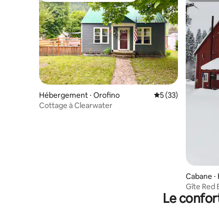
Hébergement ⋅ Orofino
Évaluation moyenne
5 (33)
Cottage à Clearwater
Cabane ⋅ E
Gîte Red 
Le confor