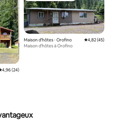
Maison d'hôtes ⋅ Orofino
Évaluation moyenne su
4,82 (45)
Maison d'hôtes à Orofino
Évaluation moyenne sur la base de 24 commentaires : 4,96 sur 5
4,96 (24)
ntaires : 4,79 sur 5
avantageux