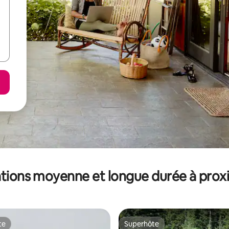
tions moyenne et longue durée à prox
te
Superhôte
te
Superhôte