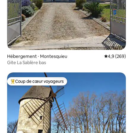
Hébergement ⋅ Montesquieu
Évaluation mo
4,9 (269)
Gite La Sablère bas
Coup de cœur voyageurs
Coups de cœur voyageurs les plus appréciés