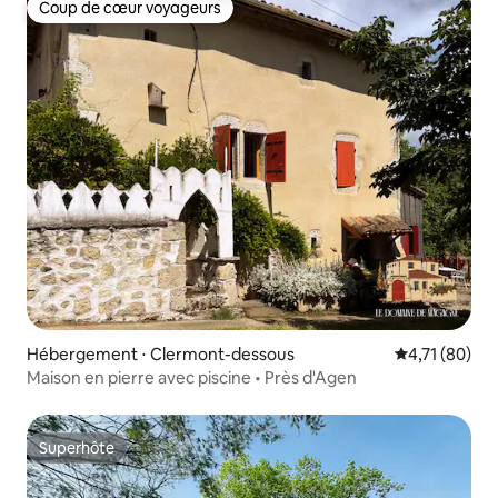
Coup de cœur voyageurs
Coup de cœur voyageurs
Hébergement ⋅ Clermont-dessous
Évaluation mo
4,71 (80)
Maison en pierre avec piscine • Près d'Agen
Superhôte
Superhôte