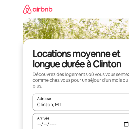
Aller
directement
au
contenu
Locations moyenne et
longue durée à Clinton
Découvrez des logements où vous vous sente
comme chez vous pour un séjour d'un mois ou
plus.
Adresse
Lorsque les résultats s'affichent, utilisez les flèc
Arrivée