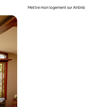
Mettre mon logement sur Airbnb
sant glisser.