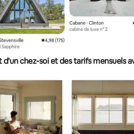
Cabane ⋅ Clinton
cabine de luxe n° 2
ur la base de 109 commentaires : 5 sur 5
Stevensville
Évaluation moyenne sur la base de 175 comme
4,98 (175)
i Sapphire
t d'un chez-soi et des tarifs mensuels 