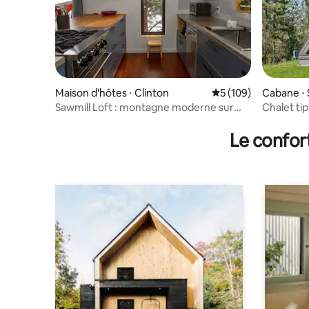
Maison d'hôtes ⋅ Clinton
Évaluation moyenne s
5 (109)
Cabane ⋅ 
Sawmill Loft : montagne moderne sur
Chalet tip
Rock Creek
Le confor