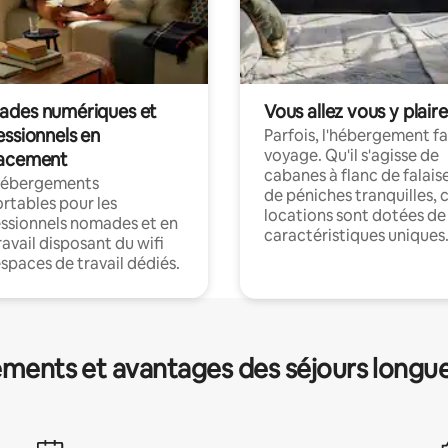
des numériques et
Vous allez vous y plaire
essionnels en
Parfois, l'hébergement fai
voyage. Qu'il s'agisse de
acement
cabanes à flanc de falais
hébergements
de péniches tranquilles, 
rtables pour les
locations sont dotées de
ssionnels nomades et en
caractéristiques uniques
ravail disposant du wifi
espaces de travail dédiés.
ments et avantages des séjours longu