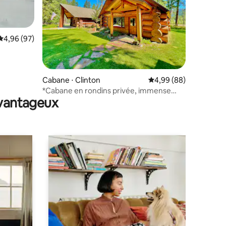
Évaluation moyenne sur la base de 97 commentaires : 4,96 sur 5
4,96 (97)
ntaires : 4,98 sur 5
Cabane ⋅ Clinton
Évaluation moyenne su
4,99 (88)
*Cabane en rondins privée, immense
avantageux
jacuzzi, belles vues