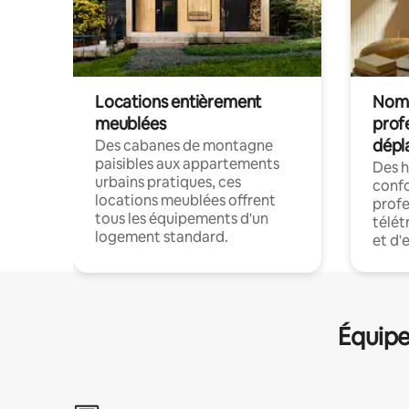
Locations entièrement
Noma
meublées
prof
dépl
Des cabanes de montagne
paisibles aux appartements
Des 
urbains pratiques, ces
confo
locations meublées offrent
profe
tous les équipements d'un
télét
logement standard.
et d'
Équipe