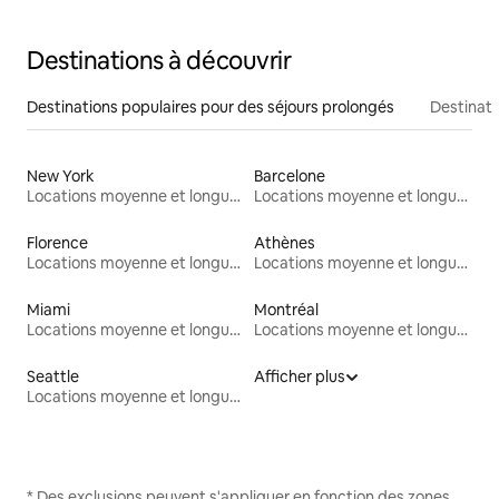
Destinations à découvrir
Destinations populaires pour des séjours prolongés
Destinati
New York
Barcelone
Locations moyenne et longue durée
Locations moyenne et longue durée
Florence
Athènes
Locations moyenne et longue durée
Locations moyenne et longue durée
Miami
Montréal
Locations moyenne et longue durée
Locations moyenne et longue durée
Seattle
Afficher plus
Locations moyenne et longue durée
* Des exclusions peuvent s'appliquer en fonction des zones