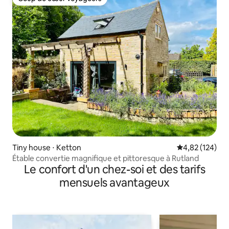
Coup de cœur voyageurs
Tiny house ⋅ Ketton
Évaluation moy
4,82 (124)
Étable convertie magnifique et pittoresque à Rutland
Le confort d'un chez-soi et des tarifs
mensuels avantageux