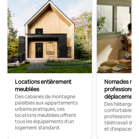
Locations entièrement
Nomades num
meublées
professionnel
déplacement
Des cabanes de montagne
paisibles aux appartements
Des hébergem
urbains pratiques, ces
confortables p
locations meublées offrent
professionnels
tous les équipements d'un
télétravail dis
logement standard.
et d'espaces de