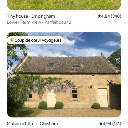
Tiny house ⋅ Empingham
Évaluation moy
4,84 (340)
Lower Farm View - Parfait pour 2
Coup de cœur voyageurs
Coups de cœur voyageurs les plus appréciés
Maison d'hôtes ⋅ Clipsham
Évaluation moy
4,94 (141)