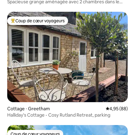
Spacieuse grange aménagée avec 2 chambres dans le
Rutland
Coup de cœur voyageurs
Coups de cœur voyageurs les plus appréciés
Cottage ⋅ Greetham
Évaluation mo
4,95 (88)
Halliday's Cottage - Cosy Rutland Retreat, parking
Coup de cœur voyageurs