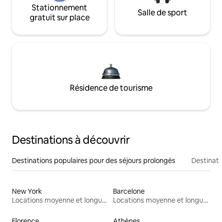
Stationnement
Salle de sport
gratuit sur place
Résidence de tourisme
Destinations à découvrir
Destinations populaires pour des séjours prolongés
Destinati
New York
Barcelone
Locations moyenne et longue durée
Locations moyenne et longue durée
Florence
Athènes