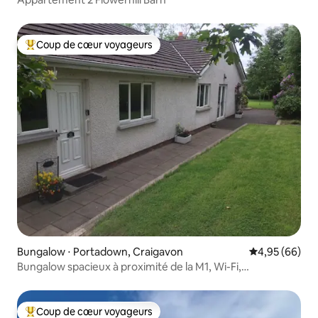
Coup de cœur voyageurs
Coups de cœur voyageurs les plus appréciés
Bungalow ⋅ Portadown, Craigavon
Évaluation mo
4,95 (66)
Bungalow spacieux à proximité de la M1, Wi-Fi,
stationnement gratuit
Coup de cœur voyageurs
Coups de cœur voyageurs les plus appréciés