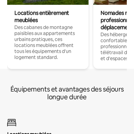
Locations entièrement
Nomades num
meublées
professionnel
déplacement
Des cabanes de montagne
paisibles aux appartements
Des hébergem
urbains pratiques, ces
confortables p
locations meublées offrent
professionnels
tous les équipements d'un
télétravail dis
logement standard.
et d'espaces de
Équipements et avantages des séjours
longue durée