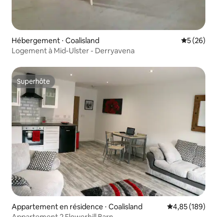
Hébergement ⋅ Coalisland
Évaluation
5 (26)
Logement à Mid-Ulster - Derryavena
Superhôte
Superhôte
Appartement en résidence ⋅ Coalisland
Évaluation moy
4,85 (189)
Appartement 2 Flowerhill Barn