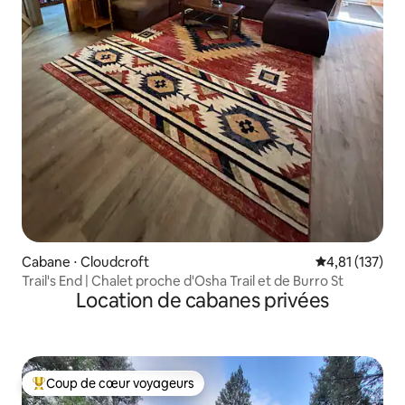
Cabane ⋅ Cloudcroft
Évaluation moy
4,81 (137)
Trail's End | Chalet proche d'Osha Trail et de Burro St
Location de cabanes privées
Coup de cœur voyageurs
Coups de cœur voyageurs les plus appréciés