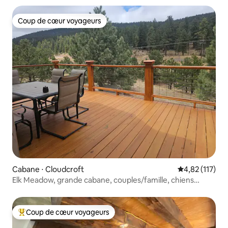
Coup de cœur voyageurs
Coup de cœur voyageurs
Cabane ⋅ Cloudcroft
Évaluation moy
4,82 (117)
Elk Meadow, grande cabane, couples/famille, chiens
acceptés
Coup de cœur voyageurs
Coups de cœur voyageurs les plus appréciés