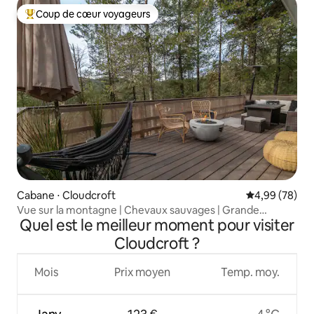
Coup de cœur voyageurs
Coups de cœur voyageurs les plus appréciés
Cabane ⋅ Cloudcroft
Évaluation mo
4,99 (78)
Vue sur la montagne | Chevaux sauvages | Grande
Quel est le meilleur moment pour visiter
terrasse | Rénovée
Cloudcroft ?
Mois
Prix moyen
Temp. moy.