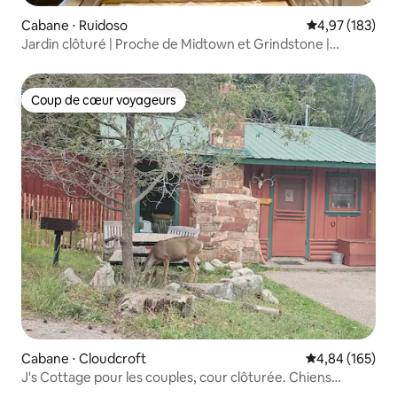
Cabane ⋅ Ruidoso
Évaluation moy
4,97 (183)
Jardin clôturé | Proche de Midtown et Grindstone |
Climatisation
Coup de cœur voyageurs
Coup de cœur voyageurs
Cabane ⋅ Cloudcroft
Évaluation moy
4,84 (165)
J's Cottage pour les couples, cour clôturée. Chiens
acceptés