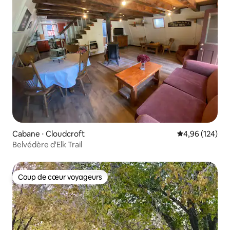
Cabane ⋅ Cloudcroft
Évaluation moy
4,96 (124)
Belvédère d'Elk Trail
Coup de cœur voyageurs
Coup de cœur voyageurs