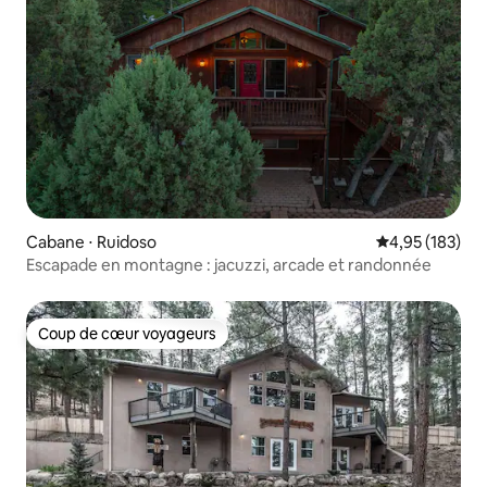
Cabane ⋅ Ruidoso
Évaluation moy
4,95 (183)
Escapade en montagne : jacuzzi, arcade et randonnée
Coup de cœur voyageurs
Coup de cœur voyageurs