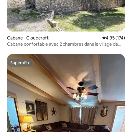
Cabane ⋅ Cloudcroft
Évaluation moy
4,95 (174)
Cabane confortable avec 2 chambres dans le village de
Cloudcroft
Superhôte
Superhôte