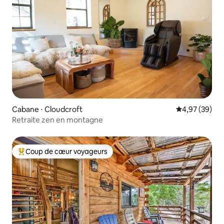
Cabane ⋅ Cloudcroft
Évaluation mo
4,97 (39)
Retraite zen en montagne
Coup de cœur voyageurs
Coups de cœur voyageurs les plus appréciés