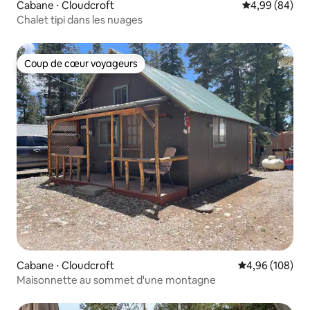
Cabane ⋅ Cloudcroft
Évaluation mo
4,99 (84)
Chalet tipi dans les nuages
Coup de cœur voyageurs
Coup de cœur voyageurs
Cabane ⋅ Cloudcroft
Évaluation moy
4,96 (108)
Maisonnette au sommet d'une montagne