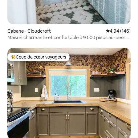
Cabane ⋅ Cloudcroft
Évaluation moy
4,94 (146)
Maison charmante et confortable à 9 000 pieds au-dessus
du niveau de stress
Coup de cœur voyageurs
Coups de cœur voyageurs les plus appréciés