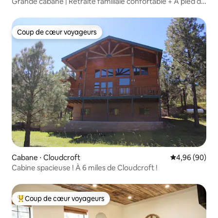
Grande cabane | Retraite familiale confortable + À pied du
village
Coup de cœur voyageurs
Coup de cœur voyageurs
Cabane ⋅ Cloudcroft
Évaluation mo
4,96 (90)
Cabine spacieuse ! À 6 miles de Cloudcroft !
Coup de cœur voyageurs
Coups de cœur voyageurs les plus appréciés