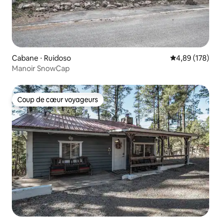
Cabane ⋅ Ruidoso
Évaluation moy
4,89 (178)
Manoir SnowCap
Coup de cœur voyageurs
Coup de cœur voyageurs