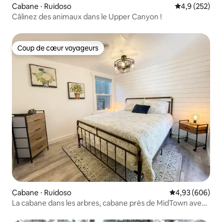
Cabane ⋅ Ruidoso
Évaluation mo
4,9 (252)
Câlinez des animaux dans le Upper Canyon !
Coup de cœur voyageurs
Coup de cœur voyageurs
Cabane ⋅ Ruidoso
Évaluation moy
4,93 (606)
La cabane dans les arbres, cabane près de MidTown avec
jacuzzi