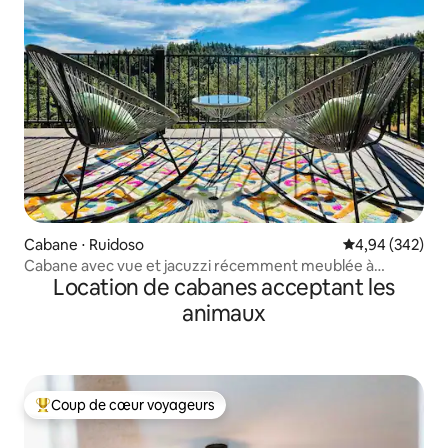
Cabane ⋅ Ruidoso
Évaluation moy
4,94 (342)
Cabane avec vue et jacuzzi récemment meublée à
Location de cabanes acceptant les
Midtown
animaux
Coup de cœur voyageurs
Coups de cœur voyageurs les plus appréciés