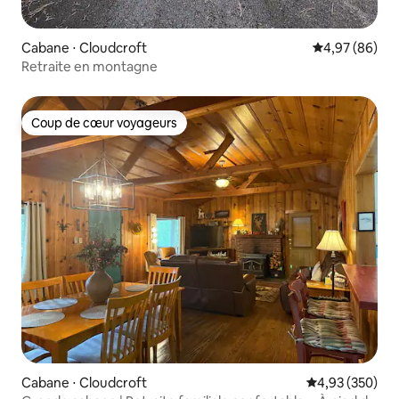
Cabane ⋅ Cloudcroft
Évaluation mo
4,97 (86)
Retraite en montagne
Coup de cœur voyageurs
Coup de cœur voyageurs
Cabane ⋅ Cloudcroft
Évaluation moy
4,93 (350)