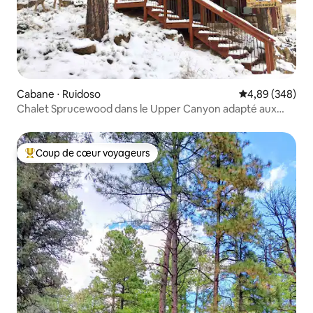
Cabane ⋅ Ruidoso
Évaluation moy
4,89 (348)
Chalet Sprucewood dans le Upper Canyon adapté aux
animaux de compagnie
Coup de cœur voyageurs
Coups de cœur voyageurs les plus appréciés