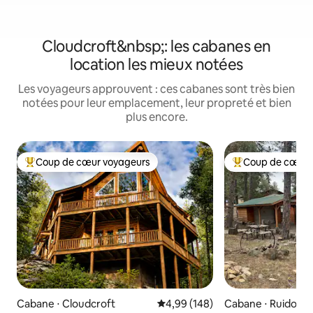
Cloudcroft&nbsp;: les cabanes en
location les mieux notées
Les voyageurs approuvent : ces cabanes sont très bien
notées pour leur emplacement, leur propreté et bien
plus encore.
Coup de cœur voyageurs
Coup de cœur 
Coups de cœur voyageurs les plus appréciés
Coups de cœur vo
Cabane ⋅ Cloudcroft
Évaluation moyenne sur la base 
4,99 (148)
Cabane ⋅ Ruidoso