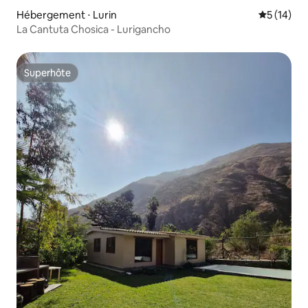
Hébergement ⋅ Lurin
Évaluation
5 (14)
La Cantuta Chosica - Lurigancho
Superhôte
Superhôte