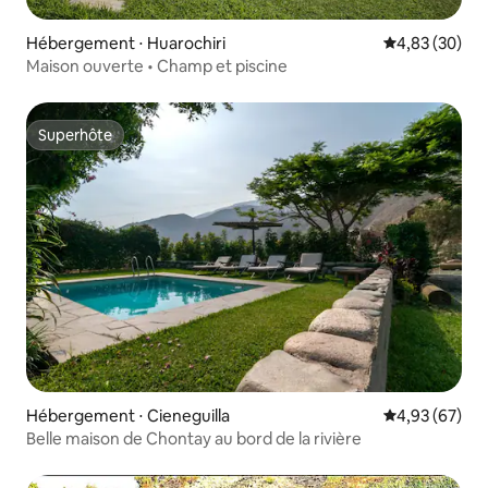
Hébergement ⋅ Huarochiri
Évaluation mo
4,83 (30)
Maison ouverte • Champ et piscine
Superhôte
Superhôte
Hébergement ⋅ Cieneguilla
Évaluation mo
4,93 (67)
Belle maison de Chontay au bord de la rivière