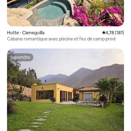
Hutte ⋅ Cieneguilla
Évaluation moy
4,78 (181)
Cabane romantique avec piscine et feu de camp privé
Superhôte
Superhôte