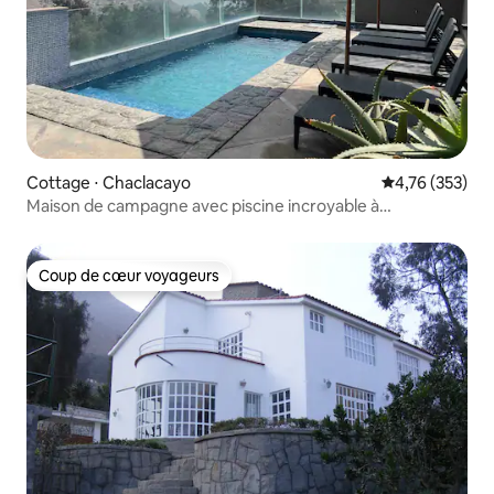
Cottage ⋅ Chaclacayo
Évaluation moy
4,76 (353)
Maison de campagne avec piscine incroyable à
Chaclacayo
Coup de cœur voyageurs
Coup de cœur voyageurs