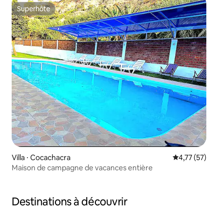
Superhôte
Superhôte
Villa ⋅ Cocachacra
Évaluation mo
4,77 (57)
Maison de campagne de vacances entière
Destinations à découvrir