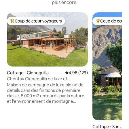
plus encore.
Coup de cœur voyageurs
Coup de cœur 
Coups de cœur voyageurs les plus appréciés
Coups de cœur vo
Cottage ⋅ Cieneguilla
Évaluation moyenne sur la base 
4,98 (129)
Chontay Cieneguilla de luxe et
charmant !
Maison de campagne de luxe pleine de
détails dans des finitions de première
classe, 5 000 m2 entourés par la nature
et l'environnement de montagne
relaxant avec une promenade sans murs
d'enceinte dans une copropriété
fermée et accès à la rivière à l'intérieur
de la propriété, toutes les photos sont à
Cottage ⋅ San Jer
l'usage des clients beaucoup de