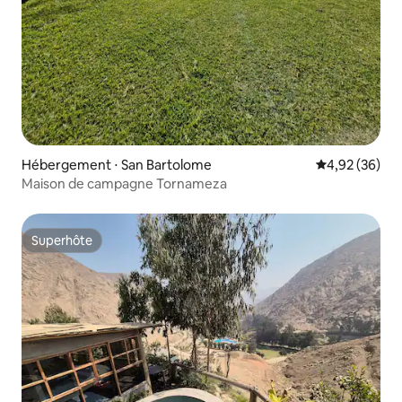
Hébergement ⋅ San Bartolome
Évaluation mo
4,92 (36)
Maison de campagne Tornameza
Superhôte
Superhôte