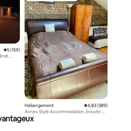
Évaluation moyenne sur la base de 159 commentaires : 5 sur 5
5 (159)
droit
taires : 4,97 sur 5
Hébergement
Évaluation moyenne sur
4,83 (389)
Annex Style Accommodation, Ensuite &
avantageux
Kitchenette