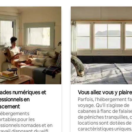
des numériques et
Vous allez vous y plaire
essionnels en
Parfois, l'hébergement fai
voyage. Qu'il s'agisse de
acement
cabanes à flanc de falais
hébergements
de péniches tranquilles, 
rtables pour les
locations sont dotées de
ssionnels nomades et en
caractéristiques uniques
ravail disposant du wifi