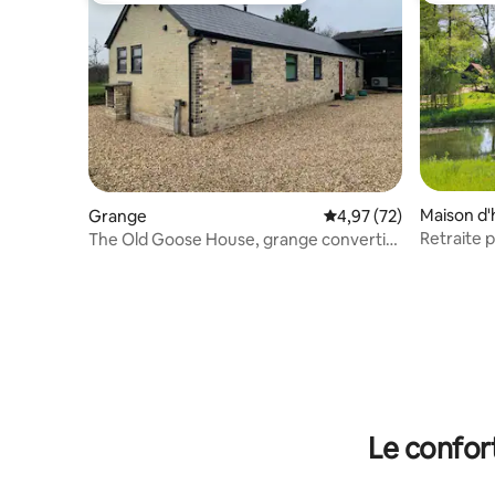
Maison d'
Grange
Évaluation moyenne su
4,97 (72)
Retraite p
The Old Goose House, grange convertie
appartem
confortable
Le confor