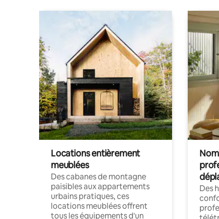
Locations entièrement
Noma
meublées
prof
dépl
Des cabanes de montagne
paisibles aux appartements
Des 
urbains pratiques, ces
confo
locations meublées offrent
profe
tous les équipements d'un
télét