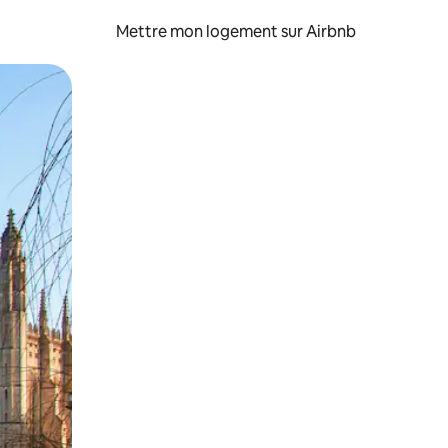
Mettre mon logement sur Airbnb
sant glisser.