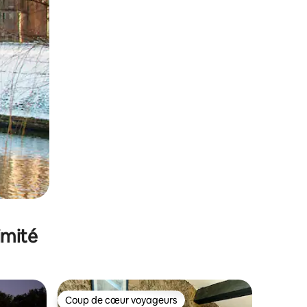
imité
Coup de cœur voyageurs
lus appréciés
Coup de cœur voyageurs