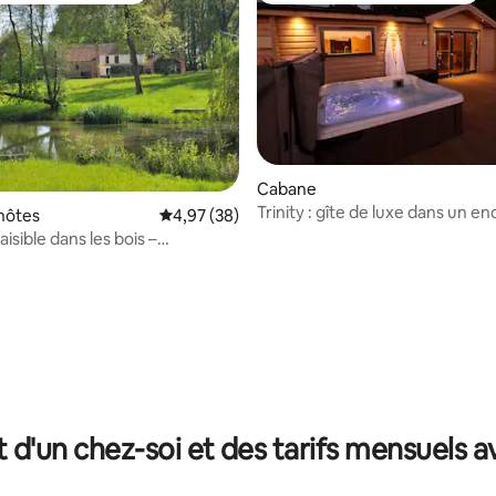
Cabane
Trinity : gîte de luxe dans un en
hôtes
Évaluation moyenne sur la base de 38 commen
4,97 (38)
r la base de 72 commentaires : 4,97 sur 5
magnifique au bord d'un lac
aisible dans les bois –
ent spacieux
t d'un chez-soi et des tarifs mensuels 