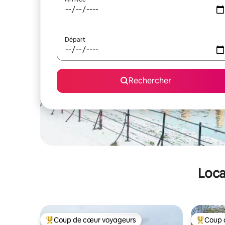
Départ
Rechercher
Loca
Coup de cœur voyageurs
Coup 
Coups de cœur voyageurs les plus appréciés
Coups de