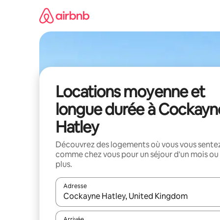
Aller
directement
au
contenu
Locations moyenne et
longue durée à Cockayn
Hatley
Découvrez des logements où vous vous sente
comme chez vous pour un séjour d'un mois ou
plus.
Adresse
Lorsque les résultats s'affichent, utilisez les flèc
Arrivée