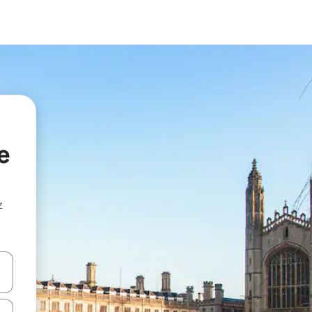
e
z
hes vers le haut et vers le bas pour les parcourir ou en appuyant et en fai