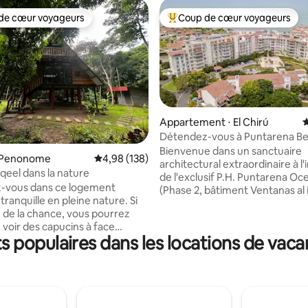
de cœur voyageurs
Coup de cœur voyageurs
 cœur voyageurs les plus appréciés
Coups de cœur voyageurs les p
Appartement ⋅ El Chirú
É
Détendez-vous à Puntarena B
 la base de 112 commentaires : 4,91 sur 5
Bienvenue dans un sanctuaire
 Penonome
Évaluation moyenne sur la base de 138 commen
4,98 (138)
architectural extraordinaire à l'
eel dans la nature
de l'exclusif P.H. Puntarena Oce
-vous dans ce logement
(Phase 2, bâtiment Ventanas al 
tranquille en pleine nature. Si
Conçu pour les voyageurs exig
 de la chance, vous pourrez
appartement spacieux et au de
 voir des capucins à face
de gamme allie harmonieuseme
 populaires dans les locations de vaca
epuis la fenêtre de votre
moderne et tranquillité tropical
et apercevoir une abondance
pour les familles, les séminaire
, tels que l'oropendola huppé
cadres ou les groupes à la rec
can. La propriété offre un
d'une escapade haut de gamme,
 rivière avec une zone
situé à seulement deux heures
se semblable à une plage, et il
Panama City, à quelques pas du