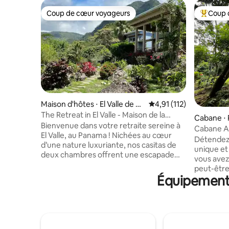
Coup de cœur voyageurs
Coup 
Coup de cœur voyageurs
Coups de
Maison d'hôtes ⋅ El Valle de A
Évaluation moyenne sur
4,91 (112)
ntón
The Retreat in El Valle - Maison de la
Cabane ⋅
montagne
Bienvenue dans votre retraite sereine à
Cabane Aq
El Valle, au Panama ! Nichées au cœur
Détendez
d’une nature luxuriante, nos casitas de
unique et 
deux chambres offrent une escapade
vous avez
paisible avec une vue à couper le souffle,
peut-être
une faune exotique et une flore variée.
Équipements
blanche d
Chaque casita dispose de deux
chambre 
chambres, dont l’une avec un lit queen
d'oiseaux
size, l’autre avec un lit king size ou des lits
ou un tou
jumeaux au choix, d’un petit
accès à la
réfrigérateur, d’un coin café, du Wi-Fi et
sablonneu