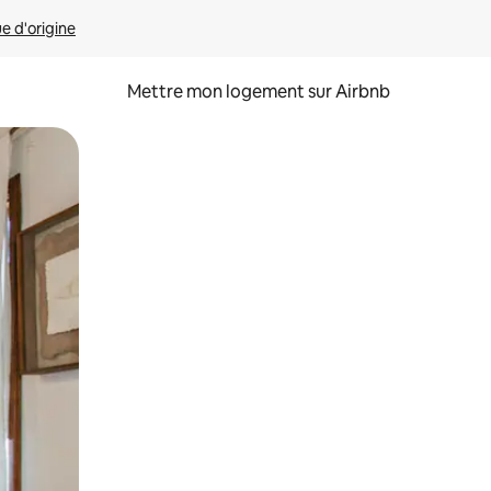
ue d'origine
Mettre mon logement sur Airbnb
sant glisser.