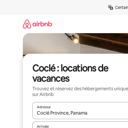
Aller
Certai
directement
au
contenu
Coclé : locations de
vacances
Trouvez et réservez des hébergements uniqu
sur Airbnb
Adresse
Lorsque les résultats s'affichent, utilisez les flèc
Arrivée