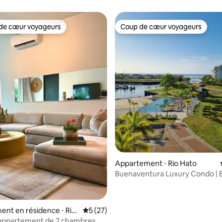
de cœur voyageurs
Coup de cœur voyageurs
 cœur voyageurs les plus appréciés
Coup de cœur voyageurs
ur la base de 93 commentaires : 4,9 sur 5
Appartement ⋅ Rio Hato
Buenaventura Luxury Condo | 
Club • Golf
nt en résidence ⋅ Rio
Évaluation moyenne sur la base de 27 co
5 (27)
appartement de 2 chambres,