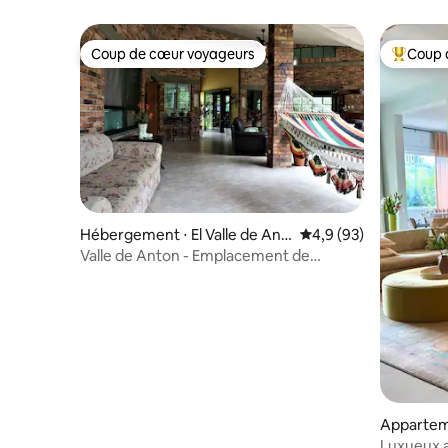
Coup de cœur voyageurs
Coup 
Coup de cœur voyageurs
Coups de
Hébergement ⋅ El Valle de Ant
Évaluation moyenne s
4,9 (93)
ón
Valle de Anton - Emplacement de
premier ordre isolé par les arbres
Apparteme
Hato
Luxueux 