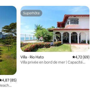
Superhôte
Superhôte
Villa ⋅ Rio Hato
Évaluation moyenne su
4,72 (69)
Villa privée en bord de mer | Capacité
d'accueil de 14 personnes | Playa Blanca
Évaluation moyenne sur la base de 85 commentaires : 4,87 sur 5
4,87 (85)
Beach
mmentaires : 5 sur 5