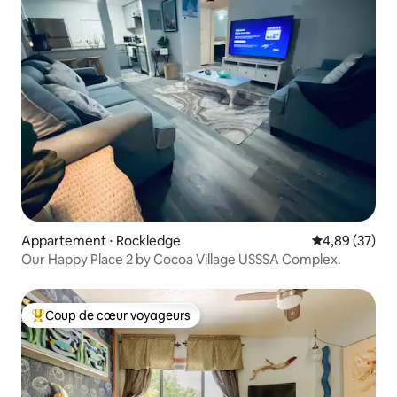
Appartement ⋅ Rockledge
Évaluation mo
4,89 (37)
Our Happy Place 2 by Cocoa Village USSSA Complex.
Coup de cœur voyageurs
Coups de cœur voyageurs les plus appréciés