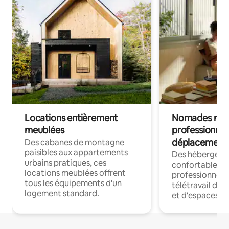
Locations entièrement
Nomades num
meublées
professionnel
déplacement
Des cabanes de montagne
paisibles aux appartements
Des hébergem
urbains pratiques, ces
confortables p
locations meublées offrent
professionnels
tous les équipements d'un
télétravail dis
logement standard.
et d'espaces de