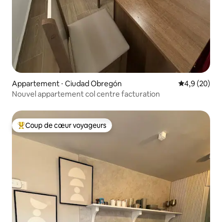
Appartement ⋅ Ciudad Obregón
Évaluation m
4,9 (20)
Nouvel appartement col centre facturation
Coup de cœur voyageurs
Coups de cœur voyageurs les plus appréciés