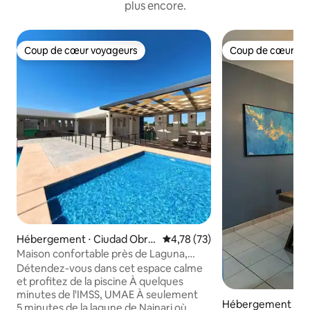
plus encore.
Coup de cœur voyageurs
Coup de cœur vo
Coup de cœur voyageurs
Coup de cœur vo
Hébergement ⋅ Ciudad Obre
Évaluation moyenne sur la base
4,78 (73)
gón
Maison confortable près de Laguna,
IMSS, UMAE
Détendez-vous dans cet espace calme
et profitez de la piscine À quelques
minutes de l'IMSS, UMAE À seulement
Hébergement ⋅ Ci
5 minutes de la lagune de Nainari où