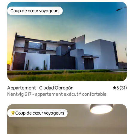
Coup de cœur voyageurs
Coup de cœur voyageurs
Appartement ⋅ Ciudad Obregón
Évaluation
5 (31)
Nentvig 617 - appartement exécutif confortable
Coup de cœur voyageurs
Coups de cœur voyageurs les plus appréciés