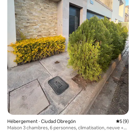
Hébergement ⋅ Ciudad Obregón
Évaluatio
5 (9)
Maison 3 chambres, 6 personnes, climatisation, neuve +
garage couvert