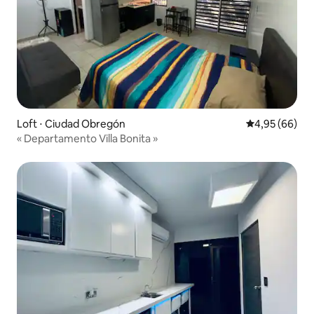
Loft ⋅ Ciudad Obregón
Évaluation mo
4,95 (66)
« Departamento Villa Bonita »