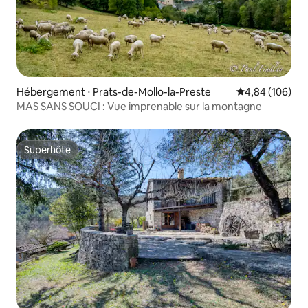
Hébergement ⋅ Prats-de-Mollo-la-Preste
Évaluation moy
4,84 (106)
MAS SANS SOUCI : Vue imprenable sur la montagne
Superhôte
Superhôte