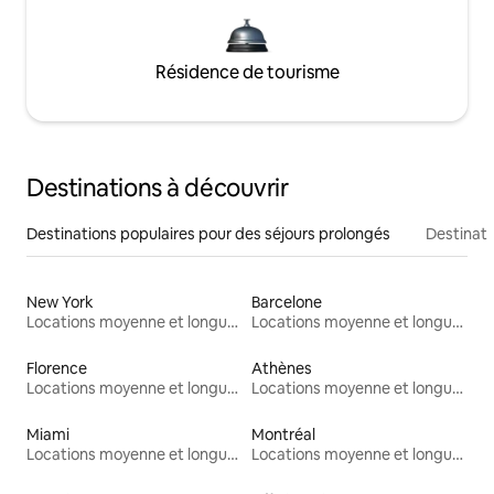
Résidence de tourisme
Destinations à découvrir
Destinations populaires pour des séjours prolongés
Destinati
New York
Barcelone
Locations moyenne et longue durée
Locations moyenne et longue durée
Florence
Athènes
Locations moyenne et longue durée
Locations moyenne et longue durée
Miami
Montréal
Locations moyenne et longue durée
Locations moyenne et longue durée