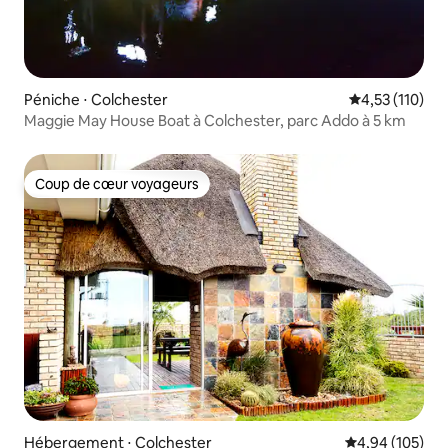
Péniche ⋅ Colchester
Évaluation moy
4,53 (110)
Maggie May House Boat à Colchester, parc Addo à 5 km
Coup de cœur voyageurs
Coup de cœur voyageurs
Hébergement ⋅ Colchester
Évaluation moy
4,94 (105)