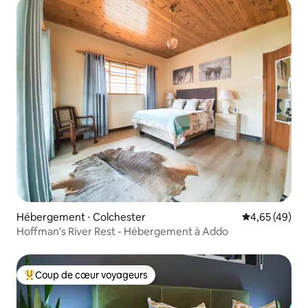
Hébergement ⋅ Colchester
Évaluation mo
4,65 (49)
Hoffman's River Rest - Hébergement à Addo
Coup de cœur voyageurs
Coups de cœur voyageurs les plus appréciés