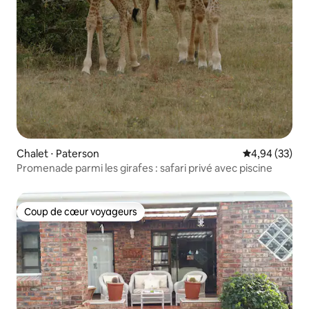
Chalet ⋅ Paterson
Évaluation mo
4,94 (33)
Promenade parmi les girafes : safari privé avec piscine
Coup de cœur voyageurs
Coup de cœur voyageurs