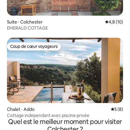
Suite ⋅ Colchester
Évaluation m
4,8 (10)
EMERALD COTTAGE
Coup de cœur voyageurs
Coup de cœur voyageurs
Chalet ⋅ Addo
Évaluatio
5 (8)
Cottage indépendant avec piscine privée
Quel est le meilleur moment pour visiter
Colchester ?