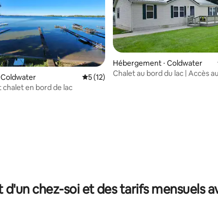
Hébergement ⋅ Coldwater
Chalet au bord du lac | Accès au
 Coldwater
Évaluation moyenne sur la base de 12 co
5 (12)
foyer !
chalet en bord de lac
 la base de 42 commentaires : 4,88 sur 5
t d'un chez-soi et des tarifs mensuels 