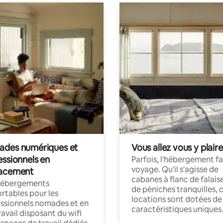
des numériques et
Vous allez vous y plaire
essionnels en
Parfois, l'hébergement fai
voyage. Qu'il s'agisse de
acement
cabanes à flanc de falais
hébergements
de péniches tranquilles, 
rtables pour les
locations sont dotées de
ssionnels nomades et en
caractéristiques uniques
ravail disposant du wifi