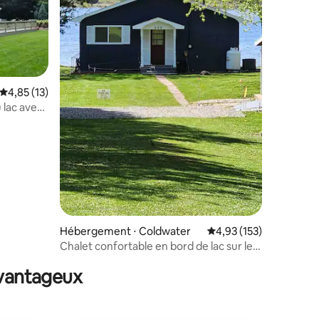
Évaluation moyenne sur la base de 13 commentaires : 4,85 sur 5
4,85 (13)
 lac avec
mmentaires : 5 sur 5
Hébergement ⋅ Coldwater
Évaluation moyenne sur
4,93 (153)
Chalet confortable en bord de lac sur le
lac Huyck
avantageux