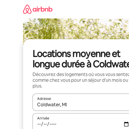
Aller
directement
au
contenu
Locations moyenne et
longue durée à Coldwat
Découvrez des logements où vous vous sente
comme chez vous pour un séjour d'un mois ou
plus.
Adresse
Lorsque les résultats s'affichent, utilisez les flèc
Arrivée