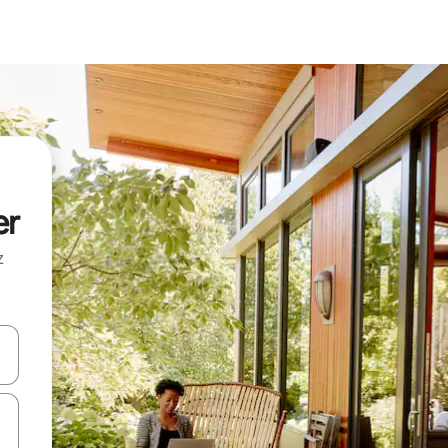
er
z
hes vers le haut et vers le bas pour les parcourir ou en appuyant et en fai