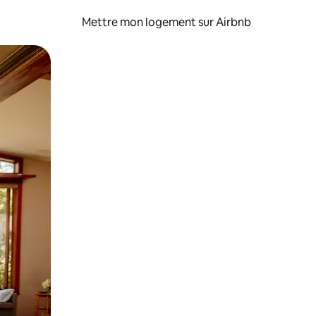
Mettre mon logement sur Airbnb
sant glisser.