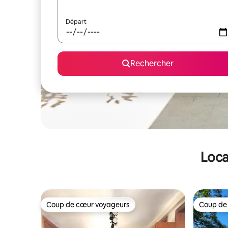
Départ
Rechercher
Loca
Coup de cœur voyageurs
Coup de
Coup de cœur voyageurs
Coup de