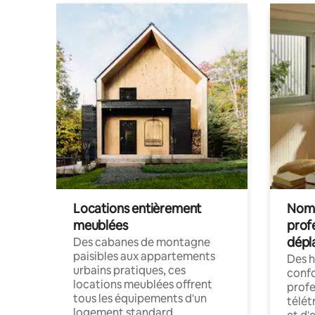
Locations entièrement
Noma
meublées
prof
dépl
Des cabanes de montagne
paisibles aux appartements
Des 
urbains pratiques, ces
confo
locations meublées offrent
profe
tous les équipements d'un
télét
logement standard.