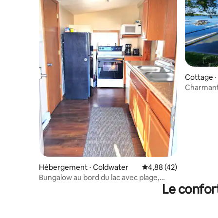
Cottage ⋅
Charmant 
Hébergement ⋅ Coldwater
Évaluation moyenne sur
4,88 (42)
Bungalow au bord du lac avec plage,
Le confor
kayaks et quai