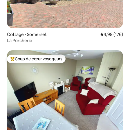
Cottage ⋅ Somerset
Évaluation moy
4,98 (176)
La Porcherie
Coup de cœur voyageurs
Coups de cœur voyageurs les plus appréciés