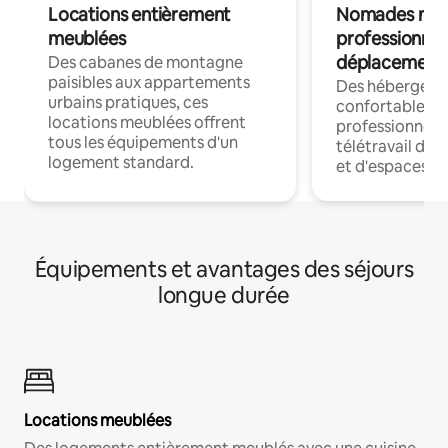
Locations entièrement
Nomades num
meublées
professionnel
déplacement
Des cabanes de montagne
paisibles aux appartements
Des hébergem
urbains pratiques, ces
confortables p
locations meublées offrent
professionnels
tous les équipements d'un
télétravail dis
logement standard.
et d'espaces de
Équipements et avantages des séjours
longue durée
Locations meublées