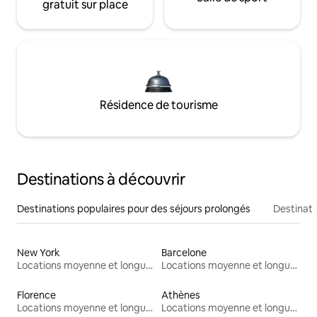
gratuit sur place
Résidence de tourisme
Destinations à découvrir
Destinations populaires pour des séjours prolongés
Destinati
New York
Barcelone
Locations moyenne et longue durée
Locations moyenne et longue durée
Florence
Athènes
Locations moyenne et longue durée
Locations moyenne et longue durée