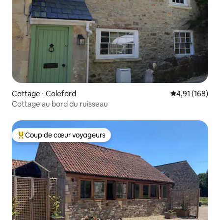
Cottage ⋅ Coleford
Évaluation moy
4,91 (168)
Cottage au bord du ruisseau
Coup de cœur voyageurs
Coups de cœur voyageurs les plus appréciés