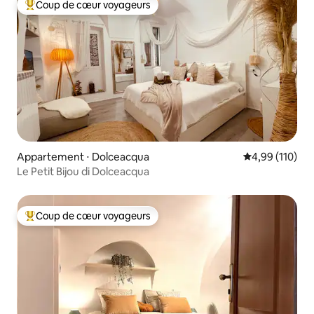
Coup de cœur voyageurs
Coups de cœur voyageurs les plus appréciés
Appartement ⋅ Dolceacqua
Évaluation moy
4,99 (110)
Le Petit Bijou di Dolceacqua
Coup de cœur voyageurs
Coups de cœur voyageurs les plus appréciés