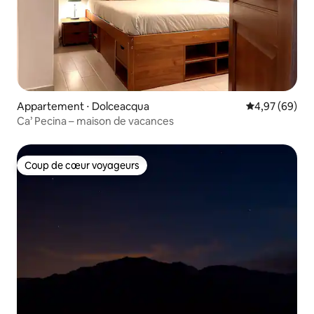
Appartement ⋅ Dolceacqua
Évaluation mo
4,97 (69)
Ca’ Pecina – maison de vacances
Coup de cœur voyageurs
Coup de cœur voyageurs