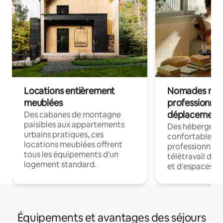
Locations entièrement
Nomades num
meublées
professionnel
déplacement
Des cabanes de montagne
paisibles aux appartements
Des hébergem
urbains pratiques, ces
confortables p
locations meublées offrent
professionnels
tous les équipements d'un
télétravail dis
logement standard.
et d'espaces de
Équipements et avantages des séjours