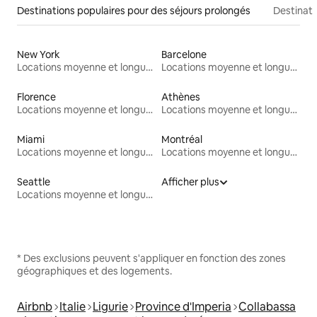
Destinations populaires pour des séjours prolongés
Destinati
New York
Barcelone
Locations moyenne et longue durée
Locations moyenne et longue durée
Florence
Athènes
Locations moyenne et longue durée
Locations moyenne et longue durée
Miami
Montréal
Locations moyenne et longue durée
Locations moyenne et longue durée
Seattle
Afficher plus
Locations moyenne et longue durée
* Des exclusions peuvent s'appliquer en fonction des zones
géographiques et des logements.
Airbnb
Italie
Ligurie
Province d'Imperia
Collabassa