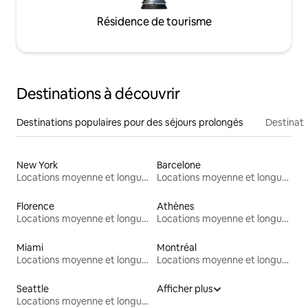
Résidence de tourisme
Destinations à découvrir
Destinations populaires pour des séjours prolongés
Destinati
New York
Barcelone
Locations moyenne et longue durée
Locations moyenne et longue durée
Florence
Athènes
Locations moyenne et longue durée
Locations moyenne et longue durée
Miami
Montréal
Locations moyenne et longue durée
Locations moyenne et longue durée
Seattle
Afficher plus
Locations moyenne et longue durée