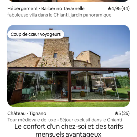
Hébergement ⋅ Barberino Tavarnelle
Évaluation mo
4,95 (44)
fabuleuse villa dans le Chianti, jardin panoramique
Coup de cœur voyageurs
Coup de cœur voyageurs
Château ⋅ Tignano
Évaluation
5 (25)
Tour médiévale de luxe • Séjour exclusif dans le Chianti
Le confort d'un chez-soi et des tarifs
mensuels avantageux