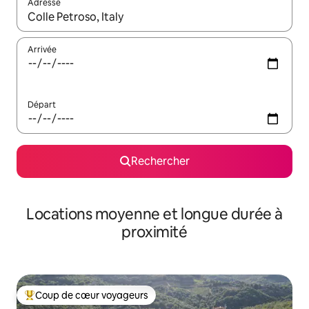
Adresse
Lorsque les résultats s'affichent, utilisez les flèches vers le hau
Arrivée
Départ
Rechercher
Locations moyenne et longue durée à
proximité
Coup de cœur voyageurs
Coups de cœur voyageurs les plus appréciés