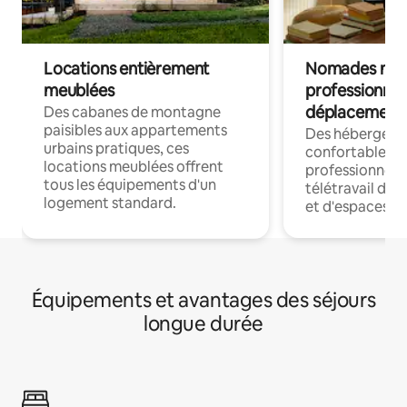
Locations entièrement
Nomades num
meublées
professionnel
déplacement
Des cabanes de montagne
paisibles aux appartements
Des hébergem
urbains pratiques, ces
confortables p
locations meublées offrent
professionnels
tous les équipements d'un
télétravail dis
logement standard.
et d'espaces de
Équipements et avantages des séjours
longue durée