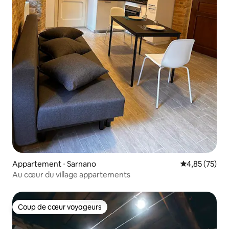
Appartement ⋅ Sarnano
Évaluation mo
4,85 (75)
Au cœur du village appartements
Coup de cœur voyageurs
Coup de cœur voyageurs