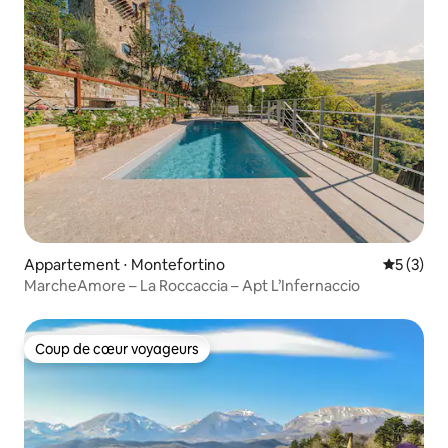
Appartement ⋅ Montefortino
Évaluatio
5 (3)
MarcheAmore – La Roccaccia – Apt L’Infernaccio
Coup de cœur voyageurs
Coup de cœur voyageurs