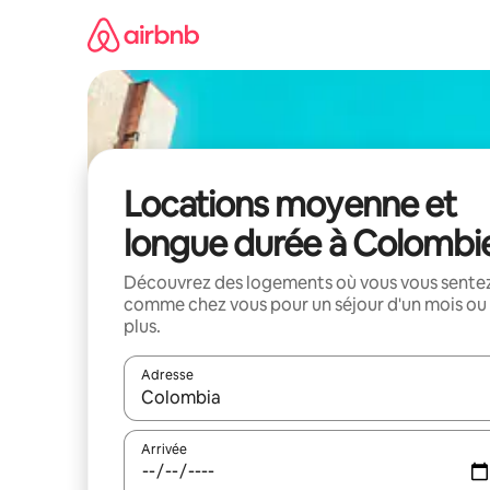
Aller
directement
au
contenu
Locations moyenne et
longue durée à Colombi
Découvrez des logements où vous vous sente
comme chez vous pour un séjour d'un mois ou
plus.
Adresse
Lorsque les résultats s'affichent, utilisez les flèc
Arrivée