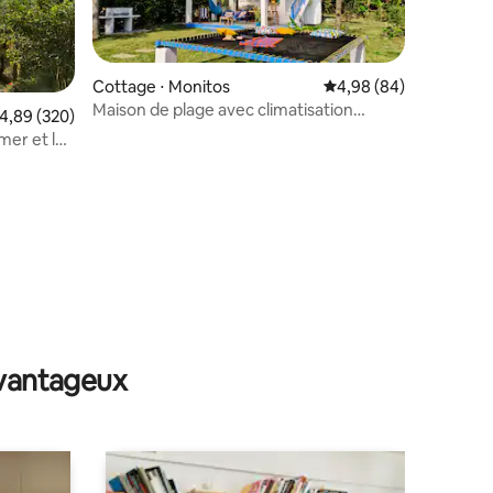
Cottage ⋅ Monitos
Évaluation moyenne su
4,98 (84)
Maison de plage avec climatisation
valuation moyenne sur la base de 320 commentaires : 4,89 sur 5
4,89 (320)
entourée par la nature
mer et la
taires : 4,95 sur 5
avantageux