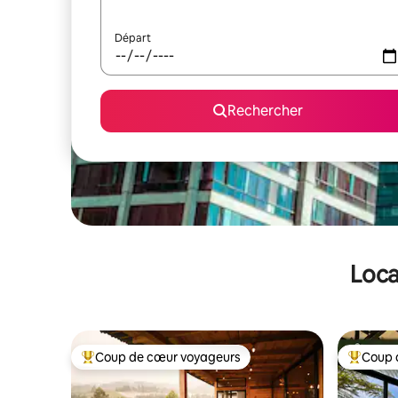
Départ
Rechercher
Loca
Coup de cœur voyageurs
Coup 
Coups de cœur voyageurs les plus appréciés
Coups de