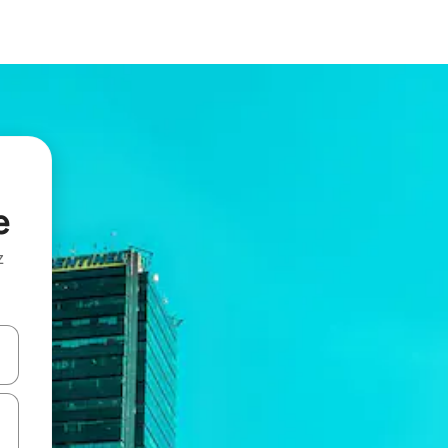
e
z
hes vers le haut et vers le bas pour les parcourir ou en appuyant et en fai