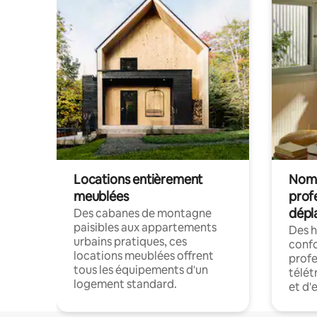
Locations entièrement
Noma
meublées
prof
dépl
Des cabanes de montagne
paisibles aux appartements
Des 
urbains pratiques, ces
confo
locations meublées offrent
profe
tous les équipements d'un
télét
logement standard.
et d'