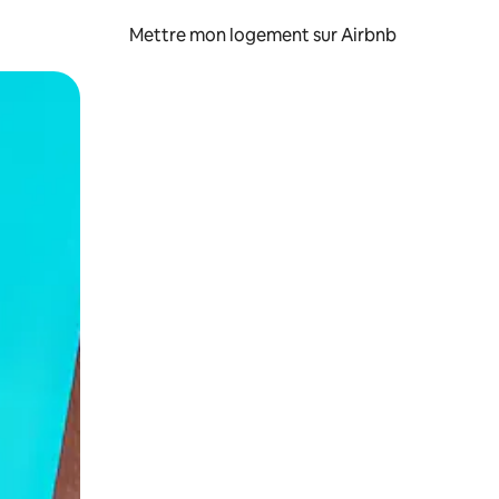
Mettre mon logement sur Airbnb
sant glisser.