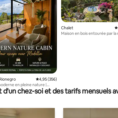
Chalet
É
Maison en bois entourée par la 
e sur la base de 7 commentaires : 5 sur 5
forêt
Rionegro
Évaluation moyenne sur la base de 356 commen
4,95 (356)
derne en pleine nature |
t d'un chez-soi et des tarifs mensuels 
MC, Festival des fleurs