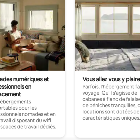
des numériques et
Vous allez vous y plaire
essionnels en
Parfois, l'hébergement fai
voyage. Qu'il s'agisse de
acement
cabanes à flanc de falais
hébergements
de péniches tranquilles, 
rtables pour les
locations sont dotées de
ssionnels nomades et en
caractéristiques uniques
ravail disposant du wifi
espaces de travail dédiés.