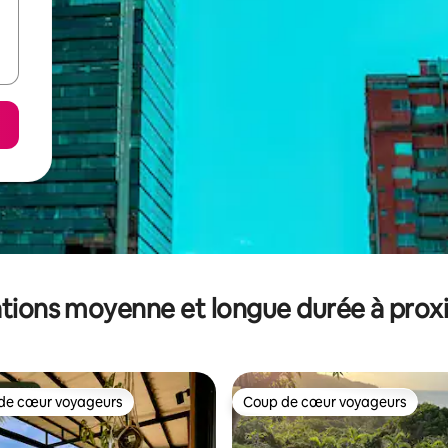
tions moyenne et longue durée à prox
de cœur voyageurs
Coup de cœur voyageurs
 cœur voyageurs les plus appréciés
Coup de cœur voyageurs