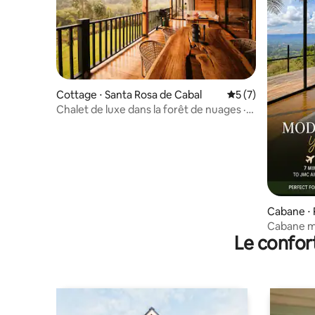
Cottage ⋅ Santa Rosa de Cabal
Évaluation moyenn
5 (7)
Chalet de luxe dans la forêt de nuages ·
Observation des oiseaux · Rivière
Cabane ⋅ 
Cabane mo
Le confor
7 min de J