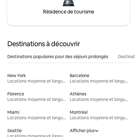
Résidence de tourisme
Destinations à découvrir
Destinations populaires pour des séjours prolongés
Destinati
New York
Barcelone
Locations moyenne et longue durée
Locations moyenne et longue durée
Florence
Athènes
Locations moyenne et longue durée
Locations moyenne et longue durée
Miami
Montréal
Locations moyenne et longue durée
Locations moyenne et longue durée
Seattle
Afficher plus
Locations moyenne et longue durée