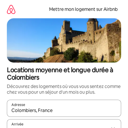
Aller
directement
Mettre mon logement sur Airbnb
au
contenu
Locations moyenne et longue durée à
Colombiers
Découvrez des logements où vous vous sentez comme
chez vous pour un séjour d'un mois ou plus.
Adresse
Lorsque les résultats s'affichent, utilisez les flèches vers le hau
Arrivée