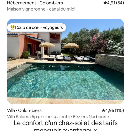
Hébergement ⋅ Colombiers
Évaluation mo
4,91 (54)
Maison vigneronne - canal du midi
Coup de cœur voyageurs
Coups de cœur voyageurs les plus appréciés
Villa ⋅ Colombiers
Évaluation moy
4,95 (110)
Villa Paloma 6p piscine spa entre Béziers Narbonne
Le confort d'un chez-soi et des tarifs
mensuels avantageux