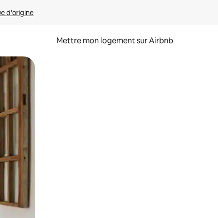
ue d'origine
Mettre mon logement sur Airbnb
sant glisser.