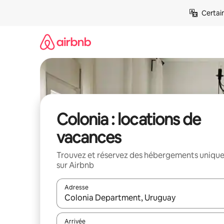
Aller
Certai
directement
au
contenu
Colonia : locations de
vacances
Trouvez et réservez des hébergements uniqu
sur Airbnb
Adresse
Lorsque les résultats s'affichent, utilisez les flèc
Arrivée