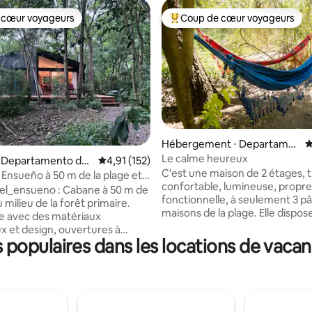
 cœur voyageurs
Coup de cœur voyageurs
 cœur voyageurs
Coups de cœur voyageurs les p
Hébergement ⋅ Departame
É
nto de Colonia
Le calme heureux
r la base de 51 commentaires : 4,88 sur 5
⋅ Departamento de
Évaluation moyenne sur la base de 152 comme
4,91 (152)
C'est une maison de 2 étages, 
 Ensueño à 50 m de la plage et
confortable, lumineuse, propre
rêt
el_ensueno : Cabane à 50 m de
fonctionnelle, à seulement 3 p
u milieu de la forêt primaire.
maisons de la plage. Elle dispos
e avec des matériaux
chambres avec des lits de 2 plac
x et design, ouvertures à
chambre avec 2 lits superposés.
populaires dans les locations de vacan
rage, poêle à bois, climatisation
dispose d'une salle de bain en b
id, radiateurs dans les
d'une salle de bain à l'étage e
 Grand espace ouvert salon-
neuves. C'est une propriété à d
vec tout le nécessaire pour
Elle dispose d'un coin pour les 
es (3 adultes max.), 1 chambre
d'un trampoline, d'un arc de foo
 de bain privative et accès à la