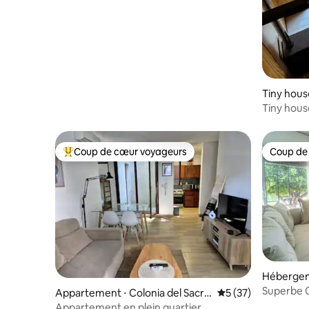
Tiny hous
Tiny hous
soleil et é
Coup de cœur voyageurs
Coup de
Coups de cœur voyageurs les plus appréciés
Coup de
Hébergeme
crament
Superbe Ca
Appartement ⋅ Colonia del Sacra
Évaluation moyenne
5 (37)
mento
Appartement en plein quartier