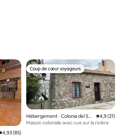
historique, rivière.
mmentaires : 5 sur 5
Coup de cœur voyageurs
Coup de cœur voyageurs
Hébergement ⋅ Colonia del Sac
Évaluation moyenne s
4,9 (21)
ramento
Maison coloniale avec vue sur la rivière
ntaires : 4,95 sur 5
Évaluation moyenne sur la base de 85 commentaires : 4,93 sur 5
4,93 (85)
t