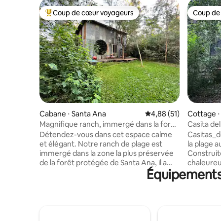
Coup de cœur voyageurs
Coup de
Coups de cœur voyageurs les plus appréciés
Coup de
Cabane ⋅ Santa Ana
Évaluation moyenne su
4,88 (51)
Cottage 
Colonia
Magnifique ranch, immergé dans la forêt
Casita del
protégée.
dans la fo
Détendez-vous dans cet espace calme
Casitas_d
et élégant. Notre ranch de plage est
la plage a
immergé dans la zone la plus préservée
Construit
de la forêt protégée de Santa Ana, il a
chaleureu
Équipements 
une construction intéressante et lente,
double vit
nous savons que vous apprécierez votre
chaud/fro
paix. Idéal pour deux personnes, il
chambres.
dispose de grands espaces à l'intérieur et
cuisine a
à l'extérieur, d'une baignoire extérieure,
4 personn
d'un four en terre cuite, d'une cuisinière,
avec salle