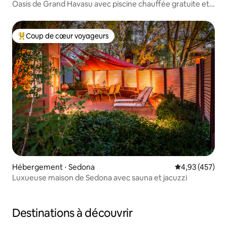
Oasis de Grand Havasu avec piscine chauffée gratuite et
spa
Coup de cœur voyageurs
Coups de cœur voyageurs les plus appréciés
Hébergement ⋅ Sedona
Évaluation moy
4,93 (457)
Luxueuse maison de Sedona avec sauna et jacuzzi
Destinations à découvrir