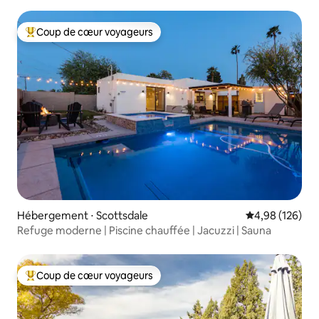
Coup de cœur voyageurs
Coups de cœur voyageurs les plus appréciés
Hébergement ⋅ Scottsdale
Évaluation moy
4,98 (126)
Refuge moderne | Piscine chauffée | Jacuzzi | Sauna
Coup de cœur voyageurs
Coups de cœur voyageurs les plus appréciés