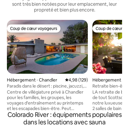
sont très bien notées pour leur emplacement, leur
propreté et bien plus encore.
Coup de cœur voyageurs
Coup de cœur vo
Coup de cœur voyageurs
Coup de cœur vo
Hébergement ⋅ Chandler
Évaluation moyenne sur la base 
4,98 (129)
Hébergement ⋅ Sc
Paradis dans le désert : piscine, jacuzzi,
Retraite bien-être 
sauna et minigolf
bain froid, piscine)
Centre de villégiature privé à Chandler
LA retraite de bie
pour les familles, les groupes, les
de tout Scottsdale ! Bienvenue d
voyages d'entraînement au printemps
notre luxueuse ES
et les escapades bien-être. Peut
2 salles de bain n
Colorado River : équipements populaires
accueillir 10 personnes avec 3 chambres,
Scottsdale ! Vous 
3 salles de bain, une connexion Wi-Fi
destination n° 1 po
dans les locations avec sauna
rapide, un espace de travail, des
être. À seulement 2