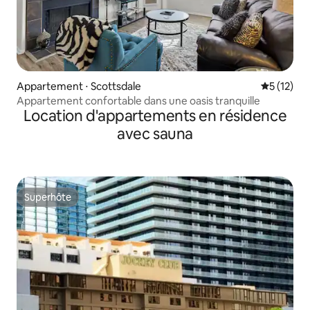
Appartement ⋅ Scottsdale
Évaluation
5 (12)
Appartement confortable dans une oasis tranquille
Location d'appartements en résidence
avec sauna
Superhôte
Superhôte