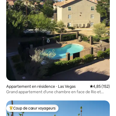
Appartement en résidence ⋅ Las Vegas
Évaluation moy
4,85 (152)
Grand appartement d'une chambre en face de Rio et
Palm's
Coup de cœur voyageurs
Coups de cœur voyageurs les plus appréciés