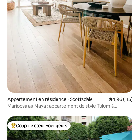
Appartement en résidence ⋅ Scottsdale
Évaluation moy
4,96 (115)
Mariposa au Maya : appartement de style Tulum à
Scottsdale
Coup de cœur voyageurs
Coups de cœur voyageurs les plus appréciés