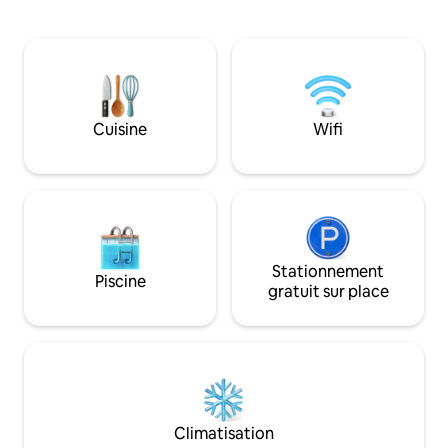
télévisions avec streaming, des jeux, du
animée de « Old T
matériel pour enfants et une cuisine
minutes en voiture
entièrement équipée. Détendez-vous
Équipements clés : 
dans la piscine chauffée/climatisée, le
service complet - Sauna XL « Plunge » -
jacuzzi, le sauna ou le patio couvert, puis
Bassin d'eau froide
profitez du mini-golf, du brasero, du
king size en mous
barbecue, des jouets de piscine et du
forme Lux - Systè
Cuisine
Wifi
coin repas extérieur. Conçu pour le
Grande piscine -Fo
confort, la connexion et le
Jeu de Cornhole et
divertissement de style resort sans
aquatique - Table
quitter la maison.
Stationnement
Piscine
gratuit sur place
Climatisation