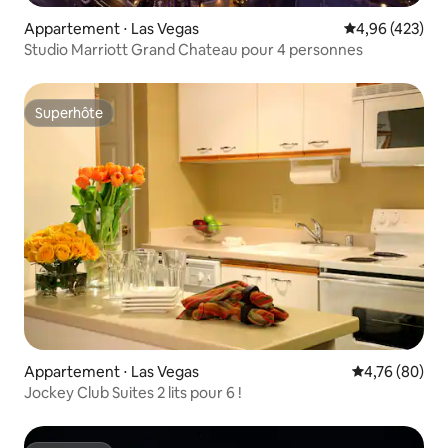
Appartement ⋅ Las Vegas
Évaluation moy
4,96 (423)
Studio Marriott Grand Chateau pour 4 personnes
Superhôte
Superhôte
Appartement ⋅ Las Vegas
Évaluation mo
4,76 (80)
Jockey Club Suites 2 lits pour 6 !