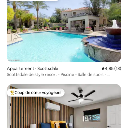
Appartement ⋅ Scottsdale
Évaluation mo
4,85 (13)
Scottsdale de style resort - Piscine - Salle de sport -
Jacuzzi
Coup de cœur voyageurs
Coups de cœur voyageurs les plus appréciés