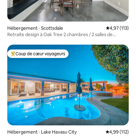
Hébergement ⋅ Scottsdale
Évaluation moy
4,97 (113)
Retraite design à Oak Tree 2 chambres / 2 salles de
bain | Piscine commune / Jacuzzi / Sauna
Coup de cœur voyageurs
Coups de cœur voyageurs les plus appréciés
Hébergement ⋅ Lake Havasu City
Évaluation moy
4,99 (112)