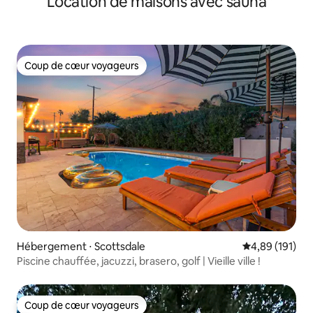
Location de maisons avec sauna
Coup de cœur voyageurs
Coup de cœur voyageurs
Hébergement ⋅ Scottsdale
Évaluation moy
4,89 (191)
Piscine chauffée, jacuzzi, brasero, golf | Vieille ville !
Coup de cœur voyageurs
Coup de cœur voyageurs