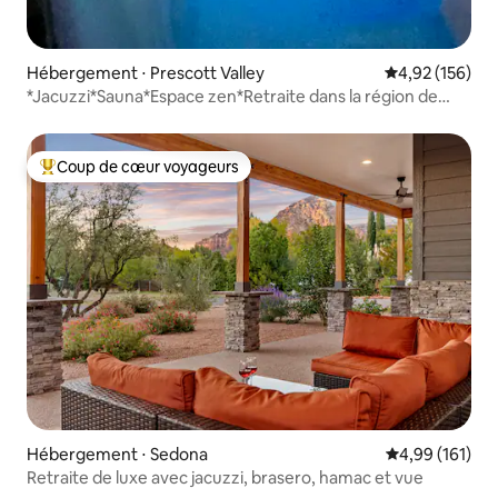
Hébergement ⋅ Prescott Valley
Évaluation moy
4,92 (156)
*Jacuzzi*Sauna*Espace zen*Retraite dans la région de
Prescott*
Coup de cœur voyageurs
Coups de cœur voyageurs les plus appréciés
Hébergement ⋅ Sedona
Évaluation moy
4,99 (161)
Retraite de luxe avec jacuzzi, brasero, hamac et vue