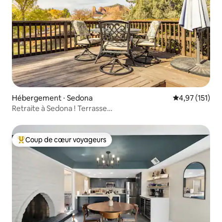
Hébergement ⋅ Sedona
Évaluation moy
4,97 (151)
Retraite à Sedona ! Terrasse
privée/Vues/Arcade/Golf/Spa
Coup de cœur voyageurs
Coups de cœur voyageurs les plus appréciés