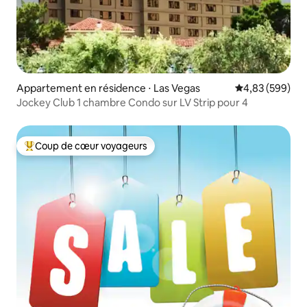
Appartement en résidence ⋅ Las Vegas
Évaluation moy
4,83 (599)
Jockey Club 1 chambre Condo sur LV Strip pour 4
Coup de cœur voyageurs
Coups de cœur voyageurs les plus appréciés