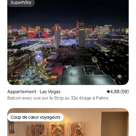
Superhôte
Superhôte
Appartement ⋅ Las Vegas
Évaluation mo
4,88 (59)
Balcon avec vue sur le Strip au 32e étage à Palms
Coup de cœur voyageurs
Coup de cœur voyageurs