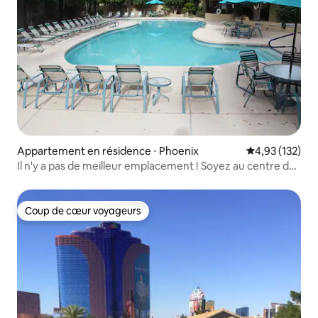
Appartement en résidence ⋅ Phoenix
Évaluation moy
4,93 (132)
Il n'y a pas de meilleur emplacement ! Soyez au centre de
tout
Coup de cœur voyageurs
Coup de cœur voyageurs