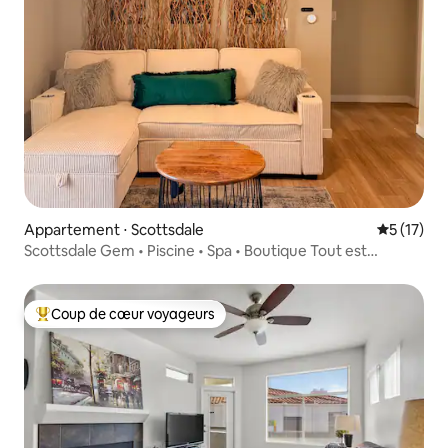
Appartement ⋅ Scottsdale
Évaluation
5 (17)
Scottsdale Gem • Piscine • Spa • Boutique Tout est
accessible à pied
Coup de cœur voyageurs
Coups de cœur voyageurs les plus appréciés