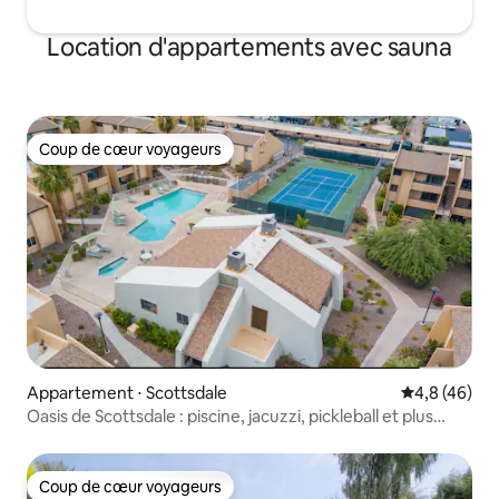
Location d'appartements avec sauna
Coup de cœur voyageurs
Coup de cœur voyageurs
Appartement ⋅ Scottsdale
Évaluation m
4,8 (46)
Oasis de Scottsdale : piscine, jacuzzi, pickleball et plus
encore !
Coup de cœur voyageurs
Coup de cœur voyageurs