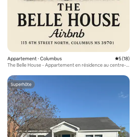
Appartement ⋅ Columbus
Évaluation
5 (18)
The Belle House - Appartement en résidence au centre-
ville de Columbus, MS
Superhôte
Superhôte