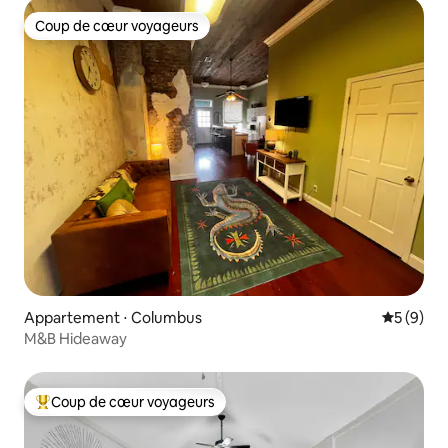
Coup de cœur voyageurs
Coup de cœur voyageurs
Appartement ⋅ Columbus
Évaluatio
5 (9)
M&B Hideaway
Coup de cœur voyageurs
Coups de cœur voyageurs les plus appréciés