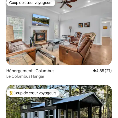
Coup de cœur voyageurs
Coup de cœur voyageurs
Hébergement ⋅ Columbus
Évaluation mo
4,85 (27)
Le Columbus Hangar
Coup de cœur voyageurs
Coups de cœur voyageurs les plus appréciés