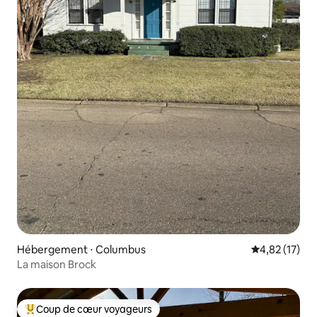
Hébergement ⋅ Columbus
Évaluation mo
4,82 (17)
La maison Brock
Coup de cœur voyageurs
Coups de cœur voyageurs les plus appréciés