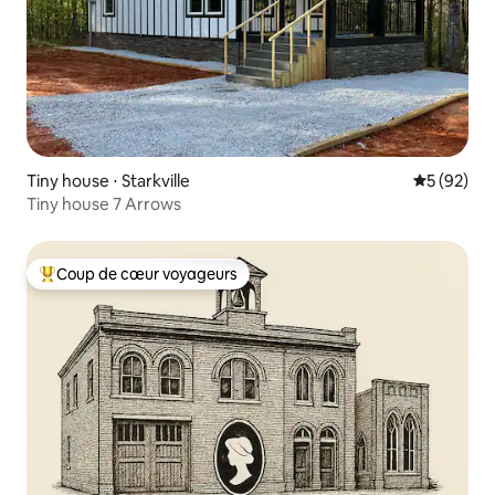
Tiny house ⋅ Starkville
Évaluation
5 (92)
Tiny house 7 Arrows
Coup de cœur voyageurs
Coups de cœur voyageurs les plus appréciés