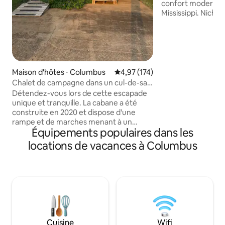
confort moderne 
Mississippi. Niché
célèbre Coffee Ho
parmi les 13 meille
le Mississippi, nos 
1000 pieds carrés
unique d'histoire e
Loft est notre lof
Maison d'hôtes ⋅ Columbus
Évaluation moyenne sur la base 
4,97 (174)
1600 pieds carrés 
Chalet de campagne dans un cul-de-sac
mais un jour supp
tranquille
Détendez-vous lors de cette escapade
convertible Loves
unique et tranquille. La cabane a été
supplémentaires.
construite en 2020 et dispose d'une
également un mat
rampe et de marches menant à un
dans le logement
Équipements populaires dans les
porche blindé avec des rockers/table de
utiliser.)
planeur, une cuisine/salle à manger/salon
locations de vacances à Columbus
avec deux fauteuils inclinables, l'un étant
une chaise élévatrice, une
télévision/WiFi, une buanderie, une salle
de bains avec douche accessible aux
personnes à mobilité réduite et une
chambre avec un grand lit king size.
Parking ouvert en béton pour 2
véhicules. Quartier calme avec un trafic
Cuisine
Wifi