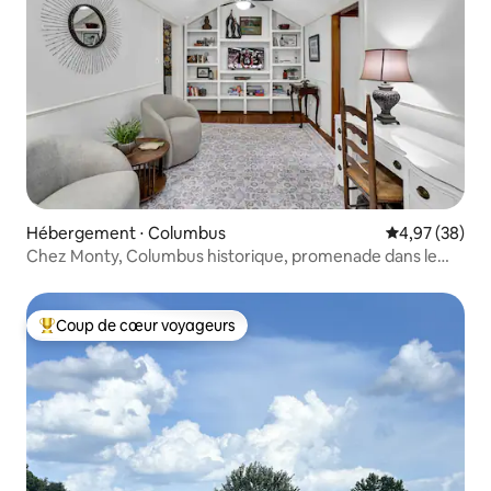
Hébergement ⋅ Columbus
Évaluation mo
4,97 (38)
Chez Monty, Columbus historique, promenade dans le
centre-ville
Coup de cœur voyageurs
Coups de cœur voyageurs les plus appréciés