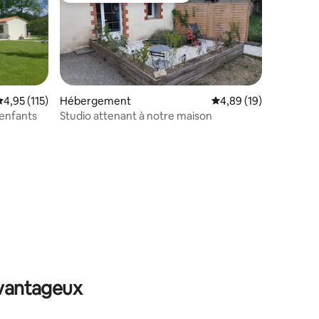
valuation moyenne sur la base de 115 commentaires : 4,95 sur 5
4,95 (115)
Hébergement
Évaluation moyenne su
4,89 (19)
 enfants
Studio attenant à notre maison
ntaires : 4,92 sur 5
avantageux