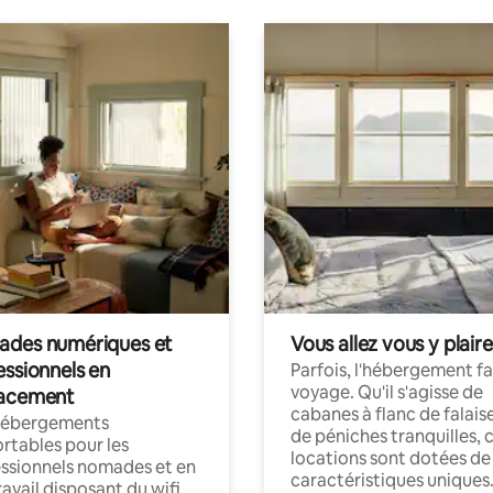
des numériques et
Vous allez vous y plaire
essionnels en
Parfois, l'hébergement fai
voyage. Qu'il s'agisse de
acement
cabanes à flanc de falais
hébergements
de péniches tranquilles, 
rtables pour les
locations sont dotées de
ssionnels nomades et en
caractéristiques uniques
ravail disposant du wifi