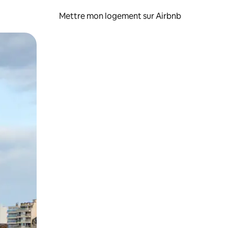
Mettre mon logement sur Airbnb
sant glisser.