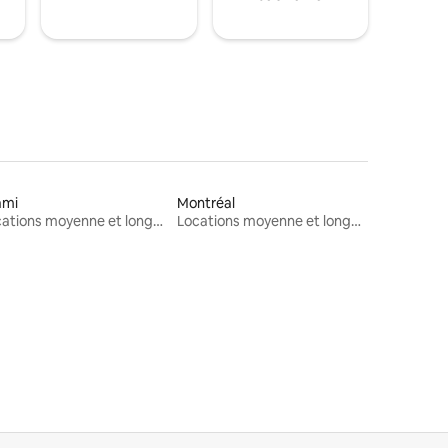
ami
Montréal
Locations moyenne et longue durée
Locations moyenne et longue durée