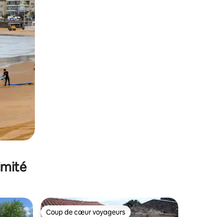
imité
Coup de cœur voyageurs
lus appréciés
Coup de cœur voyageurs