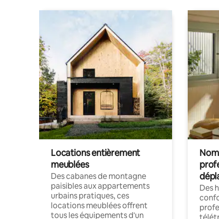
Locations entièrement
Noma
meublées
prof
dépl
Des cabanes de montagne
paisibles aux appartements
Des 
urbains pratiques, ces
confo
locations meublées offrent
profe
tous les équipements d'un
télét