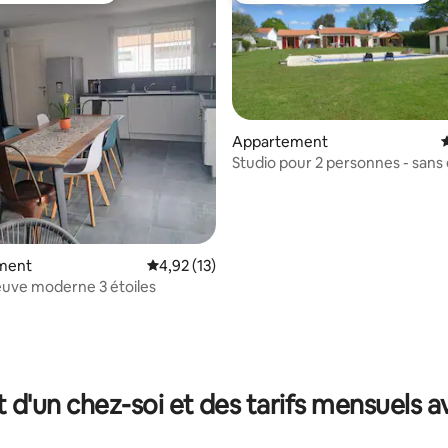
Appartement
É
Studio pour 2 personnes - sans
ment
Évaluation moyenne sur la base de 13 comme
4,92 (13)
uve moderne 3 étoiles
e sur la base de 7 commentaires : 5 sur 5
t d'un chez-soi et des tarifs mensuels 