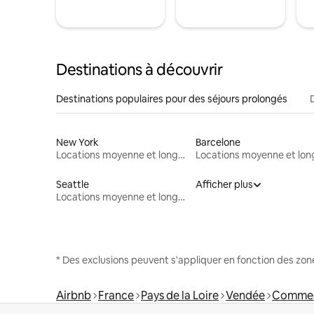
Destinations à découvrir
Destinations populaires pour des séjours prolongés
New York
Barcelone
Locations moyenne et longue durée
Seattle
Afficher plus
Locations moyenne et longue durée
* Des exclusions peuvent s'appliquer en fonction des zo
Airbnb
France
Pays de la Loire
Vendée
Commeq