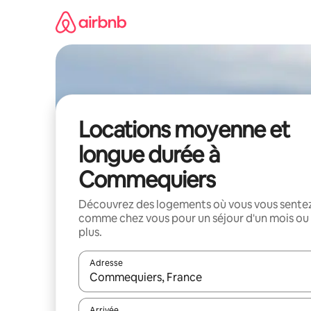
Aller
directement
au
contenu
Locations moyenne et
longue durée à
Commequiers
Découvrez des logements où vous vous sente
comme chez vous pour un séjour d'un mois ou
plus.
Adresse
Lorsque les résultats s'affichent, utilisez les flèc
Arrivée