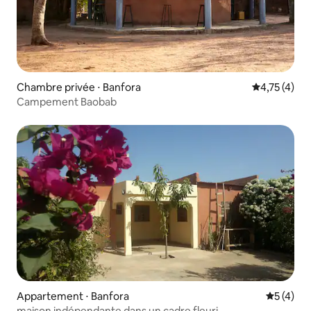
Chambre privée ⋅ Banfora
Évaluation m
4,75 (4)
Campement Baobab
Appartement ⋅ Banfora
Évaluatio
5 (4)
maison indépendante dans un cadre fleuri