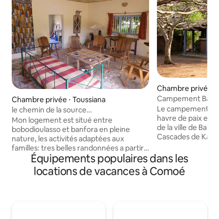
Chambre privée ⋅ 
Campement Baob
Chambre privée ⋅ Toussiana
Le campement Bao
le chemin de la source
havre de paix et d
,Toussiana,Burkina Faso
Mon logement est situé entre
de la ville de Banf
bobodioulasso et banfora en pleine
Cascades de Karfiguéla. Le 
nature, les activités adaptées aux
dispose d'un air sp
familles: tres belles randonnées a partir
prêter à différente
Équipements populaires dans les
de la maison, la vie nocturne:nombreux
pétanque, vélo), d'une aire de camping
maquis certains dansant, les transports
locations de vacances à Comoé
et d'un parking pri
en commun: tres nombreuse navettes
(taxis brousse) vers banfora et
bobodioulasso, l'aéroport:bobodioulasso
à 50 km, le centre ville: à 1 km de la
maison tres grand marché tous les cinq