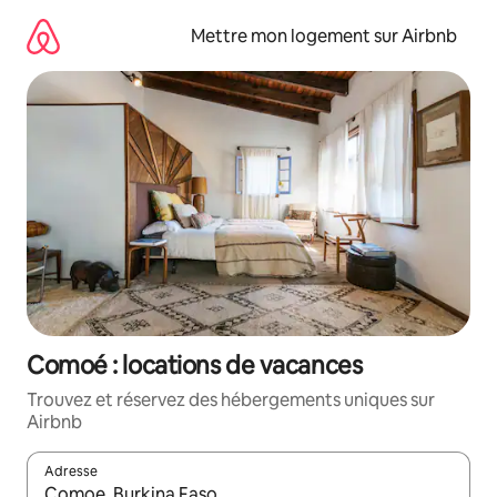
Aller
directement
Mettre mon logement sur Airbnb
au
contenu
Comoé : locations de vacances
Trouvez et réservez des hébergements uniques sur
Airbnb
Adresse
Lorsque les résultats s'affichent, utilisez les flèches vers le hau