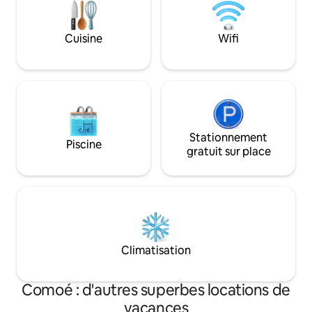
jours ,a 300 m metres epiceries .Le tarif
s'entend 17 euros pour une chambre
double
Cuisine
Wifi
Stationnement
Piscine
gratuit sur place
Climatisation
Comoé : d'autres superbes locations de
vacances