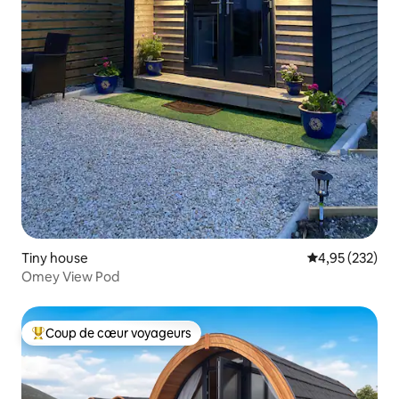
Tiny house
Évaluation moy
4,95 (232)
Omey View Pod
Coup de cœur voyageurs
Coups de cœur voyageurs les plus appréciés