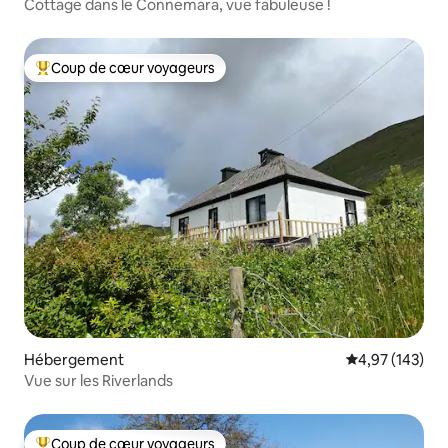
Cottage dans le Connemara, vue fabuleuse !
Coup de cœur voyageurs
Coups de cœur voyageurs les plus appréciés
Hébergement
Évaluation moy
4,97 (143)
Vue sur les Riverlands
Coup de cœur voyageurs