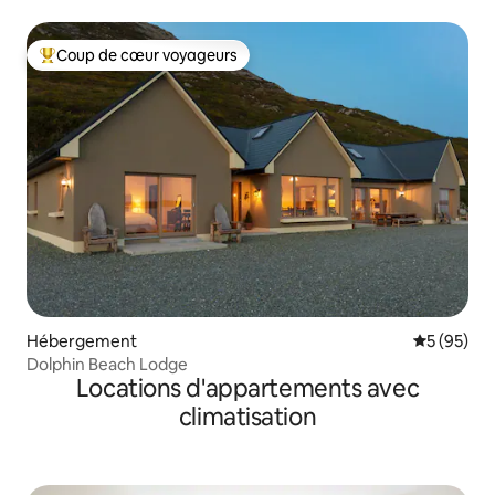
Coup de cœur voyageurs
Coups de cœur voyageurs les plus appréciés
Hébergement
Évaluation
5 (95)
Dolphin Beach Lodge
Locations d'appartements avec
climatisation