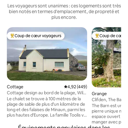
Les voyageurs sont unanimes : ces logements sont très
bien notés en termes d'emplacement, de propreté et
plus encore.
Coup de cœur voyageurs
Coup de cœur 
Coups de cœur voyageurs les plus appréciés
Coups de cœur vo
Cottage
Évaluation moyenne sur la base 
4,92 (449)
Cottage design au bord de la plage, Wild
Grange
Atlantic Way
Le chalet se trouve à 100 mètres de la
Clifden, The Barn s
plage de sable de plus d'un kilomètre de
Way.
The Barn est une 
long et des falaises de Minaun, parmi les
pierre unique mai
plus hautes d'Europe. La famille Toolis vit
espace ouvert salo
ici depuis plus de 400 ans. Le village de
manger avec plafo
pierre désert de Dookinella se trouve
longue fenêtre étr