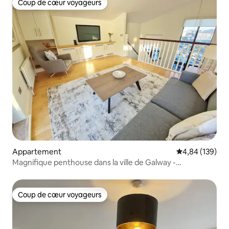
Coup de cœur voyageurs
Coup de cœur voyageurs
Appartement
Évaluation moy
4,84 (139)
Magnifique penthouse dans la ville de Galway -
5 voyageurs
Coup de cœur voyageurs
Coup de cœur voyageurs