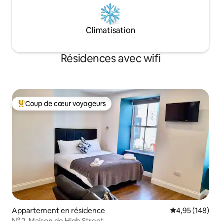
Climatisation
Résidences avec wifi
Coup de cœur voyageurs
Coups de cœur voyageurs les plus appréciés
Appartement en résidence
Évaluation moy
4,95 (148)
N° 2. Maison de High Street.