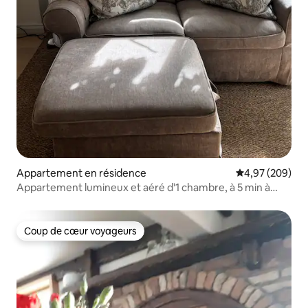
Appartement en résidence
Évaluation moy
4,97 (209)
Appartement lumineux et aéré d'1 chambre, à 5 min à
pied de Clifden.
Coup de cœur voyageurs
Coup de cœur voyageurs