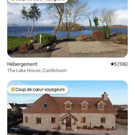
Coups de cœur voyageurs les plus appréciés
Hébergement
Évaluation 
5 (106)
The Lake House, Castletown
Coup de cœur voyageurs
Coups de cœur voyageurs les plus appréciés