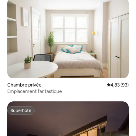
Chambre privée
Évaluation mo
4,83 (93)
Emplacement fantastique
Superhôte
Superhôte