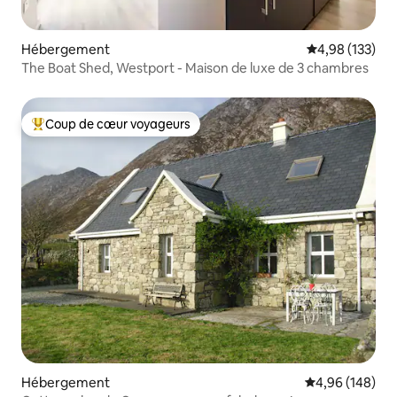
Hébergement
Évaluation moy
4,98 (133)
The Boat Shed, Westport - Maison de luxe de 3 chambres
Coup de cœur voyageurs
Coups de cœur voyageurs les plus appréciés
Hébergement
Évaluation moy
4,96 (148)