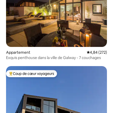
Appartement
Évaluation moy
4,84 (272)
Exquis penthouse dans la ville de Galway - 7 couchages
Coup de cœur voyageurs
Coups de cœur voyageurs les plus appréciés