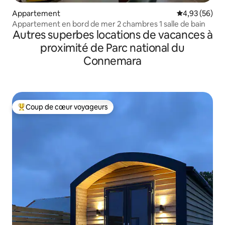
Appartement
Évaluation mo
4,93 (56)
Appartement en bord de mer 2 chambres 1 salle de bain
Autres superbes locations de vacances à
proximité de Parc national du
Connemara
Coup de cœur voyageurs
Coups de cœur voyageurs les plus appréciés