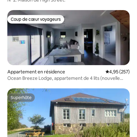
Coup de cœur voyageurs
Coup de cœur voyageurs
Appartement en résidence
Évaluation moy
4,95 (257)
Ocean Breeze Lodge, appartement de 4 lits (nouvelle
construction 2024)
Superhôte
Superhôte