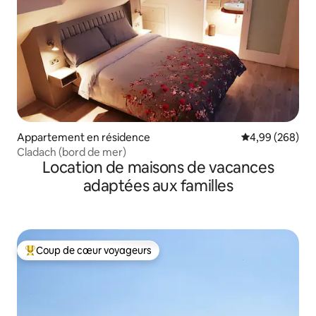
Appartement en résidence
Évaluation moy
4,99 (268)
Cladach (bord de mer)
Location de maisons de vacances
adaptées aux familles
Coup de cœur voyageurs
Coups de cœur voyageurs les plus appréciés