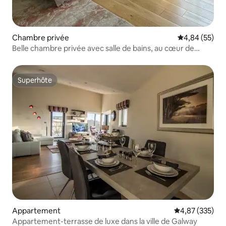
Chambre privée
Évaluation mo
4,84 (55)
Belle chambre privée avec salle de bains, au cœur de
Galway
Superhôte
Superhôte
Appartement
Évaluation moy
4,87 (335)
Appartement-terrasse de luxe dans la ville de Galway