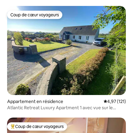
mezzanine
Coup de cœur voyageurs
Coup de cœur voyageurs
Appartement en résidence
Évaluation moy
4,97 (121)
Atlantic Retreat Luxury Apartment 1 avec vue sur le
Burren
Coup de cœur voyageurs
Coups de cœur voyageurs les plus appréciés