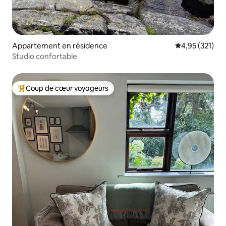
Appartement en résidence
Évaluation moy
4,95 (321)
Studio confortable
Coup de cœur voyageurs
Coups de cœur voyageurs les plus appréciés