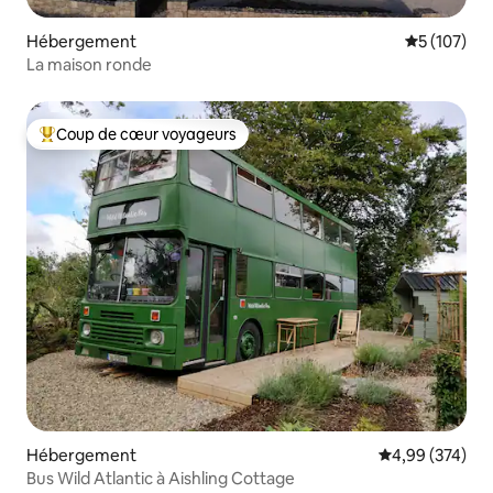
Hébergement
Évaluation 
5 (107)
La maison ronde
Coup de cœur voyageurs
Coups de cœur voyageurs les plus appréciés
Hébergement
Évaluation moy
4,99 (374)
Bus Wild Atlantic à Aishling Cottage