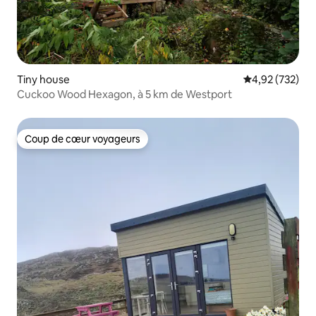
Tiny house
Évaluation moy
4,92 (732)
Cuckoo Wood Hexagon, à 5 km de Westport
Coup de cœur voyageurs
Coup de cœur voyageurs