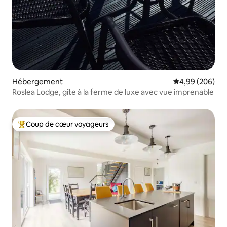
Hébergement
Évaluation moy
4,99 (206)
Roslea Lodge, gîte à la ferme de luxe avec vue imprenable
Coup de cœur voyageurs
Coups de cœur voyageurs les plus appréciés