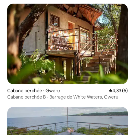
Cabane perchée ⋅ Gweru
Évaluation m
4,33 (6)
Cabane perchée B - Barrage de White Waters, Gweru