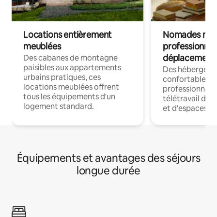
Locations entièrement
Nomades num
meublées
professionnel
déplacement
Des cabanes de montagne
paisibles aux appartements
Des hébergem
urbains pratiques, ces
confortables p
locations meublées offrent
professionnels
tous les équipements d'un
télétravail dis
logement standard.
et d'espaces de
Équipements et avantages des séjours
longue durée