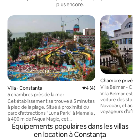
plus encore.
Chambre privée ⋅ 
Villa Belmar - Cham
Villa ⋅ Constanța
Évaluation moyenne sur la 
4 (4)
Villa Belmar est à
5 chambres près de la mer
voiture des statio
Cet établissement se trouve à 5 minutes
Navodari, et accuei
à pied de la plage. Situé à proximité du
voyageurs d'affaire
parc d'attractions "Luna Park" à Mamaia ,
enfants, les group
à 400 m de l'Aqua Magic, cet
compagnie. Nous louons 6 chambres à
établissement propose des chambres
Équipements populaires dans les villas
coucher en occupa
climatisées dotées d'une connexion Wi-
en location à Constanța
affiché est par ch
Fi gratuite dans tout l'établissement.