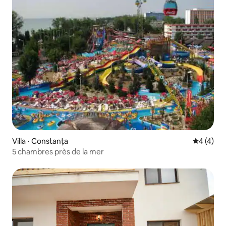
Villa ⋅ Constanța
Évaluatio
4 (4)
5 chambres près de la mer