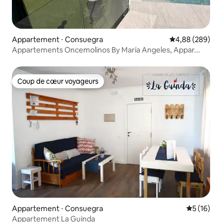
Appartement ⋅ Consuegra
Évaluation moy
4,88 (289)
Appartements Oncemolinos By María Angeles, Appar...
Coup de cœur voyageurs
Coup de cœur voyageurs
Appartement ⋅ Consuegra
Évaluation
5 (16)
Appartement La Guinda