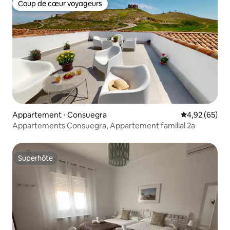
Coup de cœur voyageurs
Coup de cœur voyageurs
Appartement ⋅ Consuegra
Évaluation mo
4,92 (65)
Appartements Consuegra, Appartement familial 2a
Superhôte
Superhôte