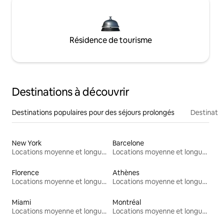
Résidence de tourisme
Destinations à découvrir
Destinations populaires pour des séjours prolongés
Destinati
New York
Barcelone
Locations moyenne et longue durée
Locations moyenne et longue durée
Florence
Athènes
Locations moyenne et longue durée
Locations moyenne et longue durée
Miami
Montréal
Locations moyenne et longue durée
Locations moyenne et longue durée