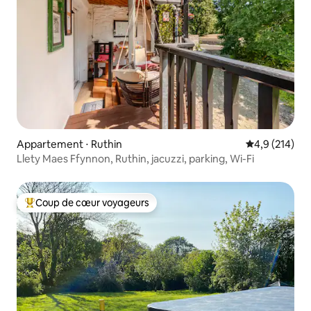
Appartement ⋅ Ruthin
Évaluation mo
4,9 (214)
Llety Maes Ffynnon, Ruthin, jacuzzi, parking, Wi-Fi
Coup de cœur voyageurs
Coups de cœur voyageurs les plus appréciés