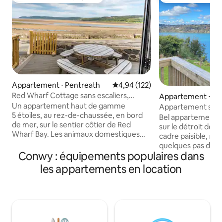
Coup de cœur voyageurs
Coups de cœur vo
Appartement ⋅ Pentreath
Évaluation moyenne sur la base 
4,94 (122)
Red Wharf Cottage sans escaliers,
Appartement ⋅ Ba
chiens bienvenus, bord de mer
Un appartement haut de gamme
Appartement spac
5 étoiles, au rez-de-chaussée, en bord
vue sur la mer
Bel appartement a
de mer, sur le sentier côtier de Red
sur le détroit de M
Wharf Bay. Les animaux domestiques
cadre paisible, ma
sont acceptés. Une fantastique maison
quelques pas du cen
de vacances pour 4 personnes.
Conwy : équipements populaires dans
est à 5 min à pie
2 chambres, 2 salles de bain. Vues
Bangor avec un s
les appartements en location
spectaculaires. À quelques pas du Ship
dépanneur ouvert 
Inn & Boat House. Base idéale pour
la beauté de Snow
explorer Anglesey, Snowdonia et le nord
une base idéale pou
du Pays de Galles. Marchez, faites du
l'université, les r
vélo, du SUB, de la voile, nagez, faites de
aventuriers en ty
l'escalade ou détendez-vous
de la plage ou si