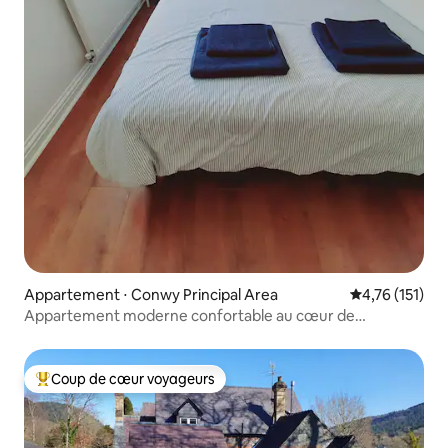
Appartement ⋅ Conwy Principal Area
Évaluation moy
4,76 (151)
Appartement moderne confortable au cœur de
Llandudno
Coup de cœur voyageurs
Coups de cœur voyageurs les plus appréciés