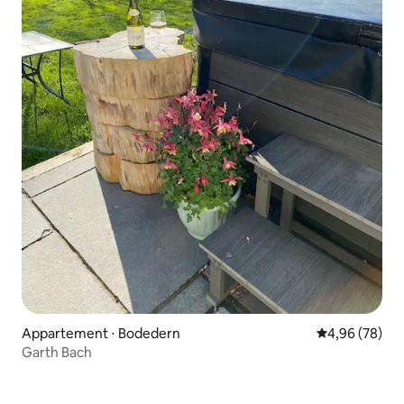
Appartement ⋅ Bodedern
Évaluation mo
4,96 (78)
Garth Bach