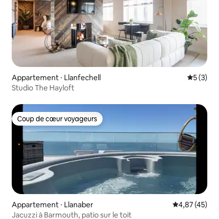
Appartement ⋅ Llanfechell
Évaluatio
5 (3)
Studio The Hayloft
Coup de cœur voyageurs
Coup de cœur voyageurs
Appartement ⋅ Llanaber
Évaluation mo
4,87 (45)
Jacuzzi à Barmouth, patio sur le toit