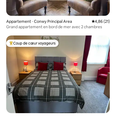
Appartement ⋅ Conwy Principal Area
Évaluation mo
4,86 (21)
Grand appartement en bord de mer avec 2 chambres
Coup de cœur voyageurs
Coups de cœur voyageurs les plus appréciés