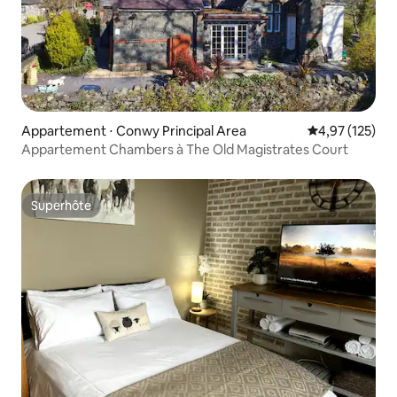
Appartement ⋅ Conwy Principal Area
Évaluation moy
4,97 (125)
Appartement Chambers à The Old Magistrates Court
Superhôte
Superhôte