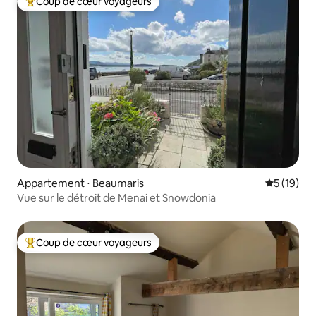
Coup de cœur voyageurs
Coups de cœur voyageurs les plus appréciés
Appartement ⋅ Beaumaris
Évaluation
5 (19)
Vue sur le détroit de Menai et Snowdonia
Coup de cœur voyageurs
Coups de cœur voyageurs les plus appréciés