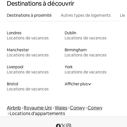
Destinations à découvrir
Destinations à proximité
Autres types de logements
Lie
Londres
Dublin
Locations de vacances
Locations de vacances
Manchester
Birmingham
Locations de vacances
Locations de vacances
Liverpool
York
Locations de vacances
Locations de vacances
Bristol
Afficher plus
Locations de vacances
Airbnb
Royaume-Uni
Wales
Conwy
Conwy
Locations d'appartements