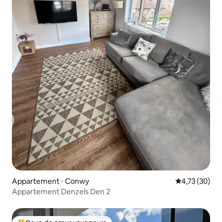
Appartement ⋅ Conwy
Évaluation mo
4,73 (30)
Appartement Denzels Den 2