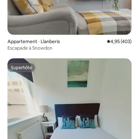
Appartement ⋅ Llanberis
Évaluation moy
4,95 (403)
Escapade à Snowdon
Superhôte
Superhôte