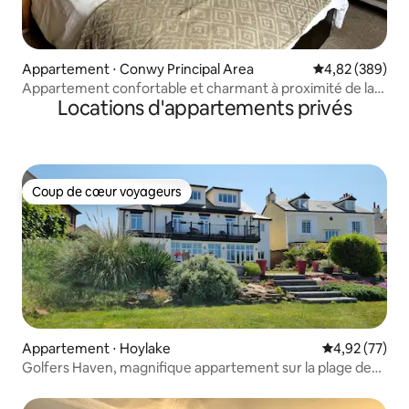
Appartement ⋅ Conwy Principal Area
Évaluation moy
4,82 (389)
Appartement confortable et charmant à proximité de la
Locations d'appartements privés
mer
Coup de cœur voyageurs
Coup de cœur voyageurs
Appartement ⋅ Hoylake
Évaluation mo
4,92 (77)
Golfers Haven, magnifique appartement sur la plage de
Hoylake.