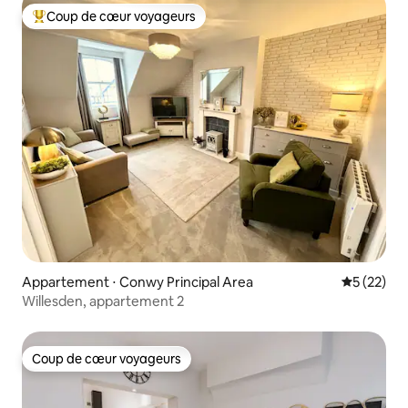
Coup de cœur voyageurs
Coups de cœur voyageurs les plus appréciés
Appartement ⋅ Conwy Principal Area
Évaluation
5 (22)
Willesden, appartement 2
Coup de cœur voyageurs
Coup de cœur voyageurs