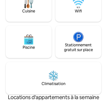
simplement sur la terrasse de ce lieu
détendre et se rela
magnifique. Visitez Beaumaris, Conway
voyages d'affaires 
Cuisine
Wifi
et Caernarfon. Réservations flexibles
proximité de l'A55
tout au long de l'année. Wi-Fi fiable. 40 %
maison loin de che
de réservations répétées. Plus de
100 évaluations 5 étoiles. Pas d'escaliers.
Stationnement
Piscine
gratuit sur place
Climatisation
Locations d'appartements à la semaine