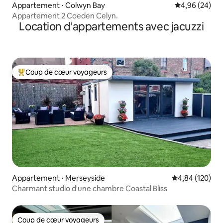
Appartement ⋅ Colwyn Bay
Évaluation mo
4,96 (24)
Appartement 2 Coeden Celyn.
Location d'appartements avec jacuzzi
Coup de cœur voyageurs
Coups de cœur voyageurs les plus appréciés
Appartement ⋅ Merseyside
Évaluation moy
4,84 (120)
Charmant studio d'une chambre Coastal Bliss
Coup de cœur voyageurs