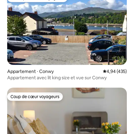
Coups de cœur voyageurs les plus appréciés
Appartement ⋅ Conwy
Évaluation moy
4,94 (435)
Appartement avec lit king size et vue sur Conwy
Coup de cœur voyageurs
Coup de cœur voyageurs