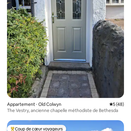
Appartement ⋅ Old Colwyn
Évaluation
5 (48)
The Vestry, ancienne chapelle méthodiste de Bethesda
Coup de cœur voyageurs