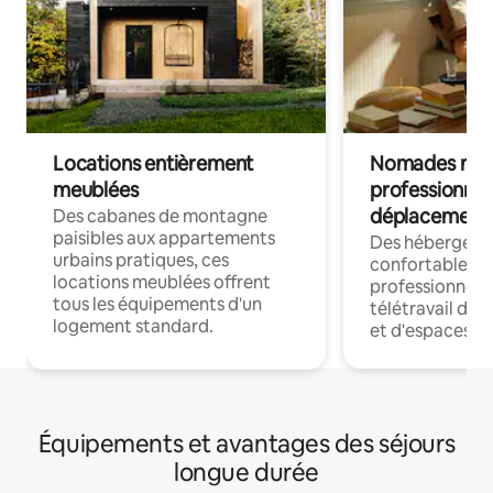
Locations entièrement
Nomades num
meublées
professionnel
déplacement
Des cabanes de montagne
paisibles aux appartements
Des hébergem
urbains pratiques, ces
confortables p
locations meublées offrent
professionnels
tous les équipements d'un
télétravail dis
logement standard.
et d'espaces de
Équipements et avantages des séjours
longue durée