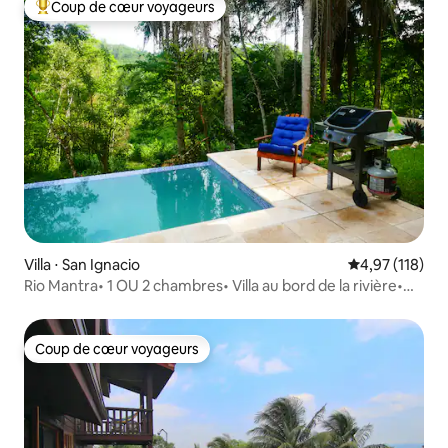
Coup de cœur voyageurs
Coups de cœur voyageurs les plus appréciés
Villa ⋅ San Ignacio
Évaluation moy
4,97 (118)
Rio Mantra• 1 OU 2 chambres• Villa au bord de la rivière•
Piscine
Coup de cœur voyageurs
Coup de cœur voyageurs