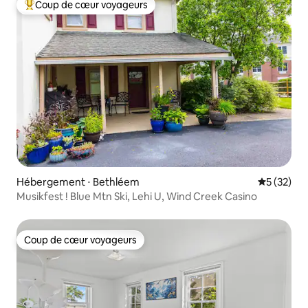
Coup de cœur voyageurs
Coups de cœur voyageurs les plus appréciés
Hébergement ⋅ Bethléem
Évaluation
5 (32)
Musikfest ! Blue Mtn Ski, Lehi U, Wind Creek Casino
Coup de cœur voyageurs
Coup de cœur voyageurs