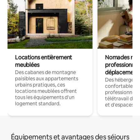
Locations entièrement
Nomades num
meublées
professionnel
déplacement
Des cabanes de montagne
paisibles aux appartements
Des hébergem
urbains pratiques, ces
confortables p
locations meublées offrent
professionnels
tous les équipements d'un
télétravail dis
logement standard.
et d'espaces de
Équipements et avantages des séjours