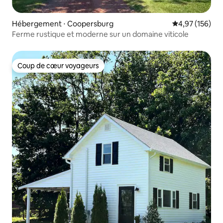
Hébergement ⋅ Coopersburg
Évaluation moy
4,97 (156)
Ferme rustique et moderne sur un domaine viticole
Coup de cœur voyageurs
Coup de cœur voyageurs