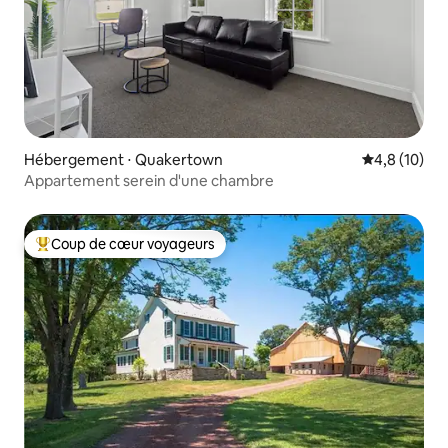
Hébergement ⋅ Quakertown
Évaluation m
4,8 (10)
Appartement serein d'une chambre
Coup de cœur voyageurs
Coups de cœur voyageurs les plus appréciés