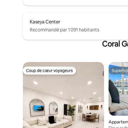
Kaseya Center
Recommandé par 1 091 habitants
Coral G
Coup de cœur voyageurs
Superhô
Coup de cœur voyageurs
Superhô
Appartem
onut Gro
Deux suite