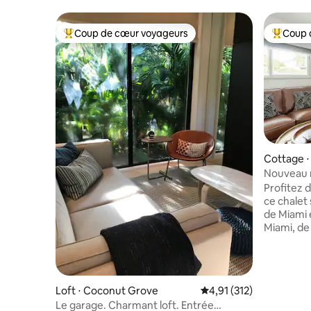
Coup de cœur voyageurs
Coup 
Coups de cœur voyageurs les plus appréciés
Coups de
Cottage ⋅
Nouveau m
confortab
Profitez 
ce chalet 
de Miami 
Miami, de
de Coconu
centre-vi
minutes d
Park, du 
Loft ⋅ Coconut Grove
Évaluation moyenne sur
4,91 (312)
du centre
Le garage. Charmant loft. Entrée
encore. N