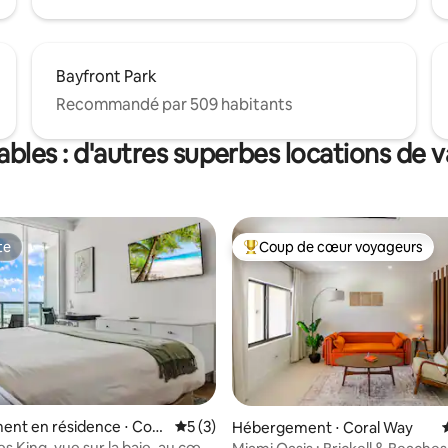
Bayfront Park
Recommandé par 509 habitants
ables : d'autres superbes locations de 
te
Coup de cœur voyageurs
te
Coups de cœur voyageurs les p
ent en résidence ⋅ Coc
Évaluation moyenne sur la base de 3 co
5 (3)
Hébergement ⋅ Coral Way
ve
s King, vue sur la baie, au cœur