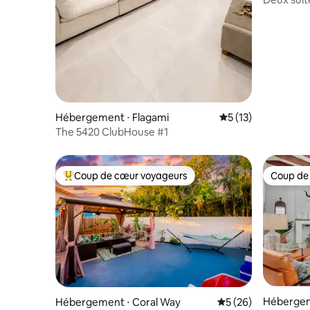
de Cocon
Hébergement ⋅ Flagami
Évaluation moyenne
5 (13)
The 5420 ClubHouse #1
Coup de cœur voyageurs
Coup de
Coups de cœur voyageurs les plus appréciés
Coup de
Hébergem
Hébergement ⋅ Coral Way
Évaluation moyenne 
5 (26)