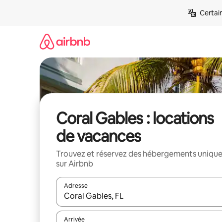
Aller
Certai
directement
au
contenu
Coral Gables : locations
de vacances
Trouvez et réservez des hébergements uniqu
sur Airbnb
Adresse
Lorsque les résultats s'affichent, utilisez les flèc
Arrivée