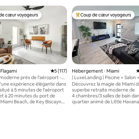
de cœur voyageurs
Coup de cœur voyageurs
 cœur voyageurs les plus appréciés
Coups de cœur voyageurs les p
 Flagami
Évaluation moyenne sur la base de 117 co
5 (117)
Hébergement ⋅ Miami
É
oderne près de l'aéroport -
| LuxeLanding | Piscine + Salon 
le très propre
Barbecue + Golf + Aéroport
d'une expérience élégante dans
Découvrez la magie de Miami d
situé à 5 minutes de l'aéroport
superbe retraite moderne de
et à 20 minutes du port de
4 chambres/3 salles de bain dan
 Miami Beach, de Key Biscayne,
quartier animé de Little Havana
t Grove, de Brickell, du
maison spacieuse et ouverte p
lle de Miami, à quelques
accueillir jusqu'à 11 personnes 
u centre commercial Merrick
d'un salon élégant, d'une cuisin
centre commercial Dadeland,
entièrement équipée avec des 
 la base de 312 commentaires : 4,91 sur 5
 commercial Dolphin, et plus
en acier inoxydable, de la vaisse
otre emplacement privilégié
verres à vin/shot, des ustensile