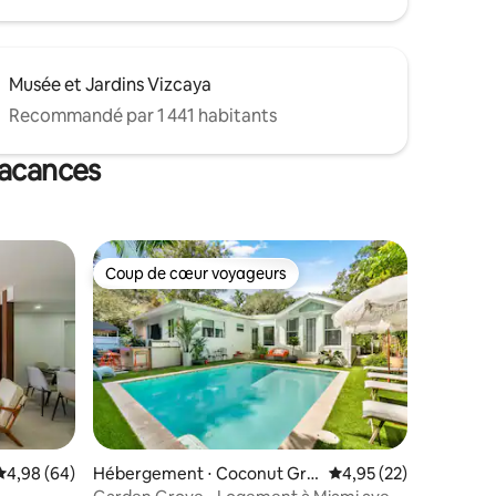
Musée et Jardins Vizcaya
Recommandé par 1 441 habitants
vacances
Coup de cœur voyageurs
lus appréciés
Coup de cœur voyageurs
mmentaires : 5 sur 5
Évaluation moyenne sur la base de 64 commentaires : 4,98 sur 5
4,98 (64)
Hébergement ⋅ Coconut Gro
Évaluation moyenne su
4,95 (22)
ve