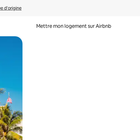
ue d'origine
Mettre mon logement sur Airbnb
sant glisser.