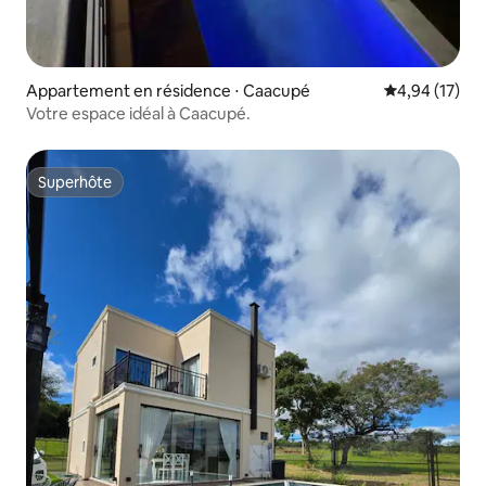
Appartement en résidence ⋅ Caacupé
Évaluation mo
4,94 (17)
Votre espace idéal à Caacupé.
Superhôte
Superhôte