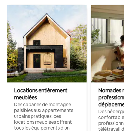
Locations entièrement
Nomades num
meublées
professionnel
déplacement
Des cabanes de montagne
paisibles aux appartements
Des hébergem
urbains pratiques, ces
confortables p
locations meublées offrent
professionnels
tous les équipements d'un
télétravail dis