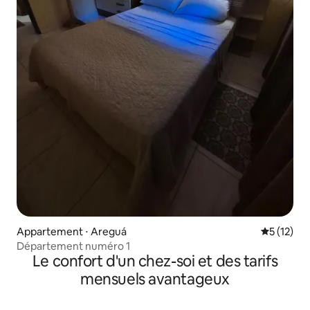
Appartement ⋅ Areguá
Évaluation
5 (12)
Département numéro 1
Le confort d'un chez-soi et des tarifs
mensuels avantageux