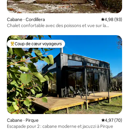
Cabane ⋅ Cordillera
Évaluation mo
4,98 (93)
Chalet confortable avec des poissons et vue sur la
montagne
Coup de cœur voyageurs
Coups de cœur voyageurs les plus appréciés
Cabane ⋅ Pirque
Évaluation mo
4,97 (70)
Escapade pour 2 : cabane moderne et jacuzzi à Pirque