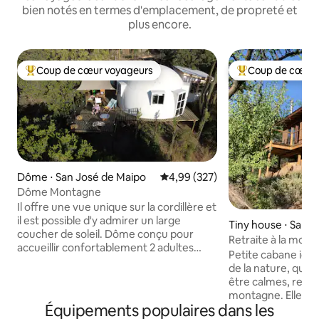
bien notés en termes d'emplacement, de propreté et
plus encore.
Coup de cœur voyageurs
Coup de cœur 
Coups de cœur voyageurs les plus appréciés
Coups de cœur vo
Dôme ⋅ San José de Maipo
Évaluation moyenne sur la base 
4,99 (327)
Dôme Montagne
Il offre une vue unique sur la cordillère et
il est possible d'y admirer un large
Tiny house ⋅ San 
coucher de soleil. Dôme conçu pour
ipo
Retraite à la mon
accueillir confortablement 2 adultes
Petite cabane idé
(plus 2 enfants sur un canapé-lit). Équipé
de la nature, qui 
d'un barbecue à gaz, d'un chauffage
être calmes, ressen
interne, d'une salle de bain privée. Il
montagne. Elle est
dispose d'un jacuzzi chaud et d'une salle
Équipements populaires dans les
colline de Lican, à
de thérapies de relaxation, pour vivre