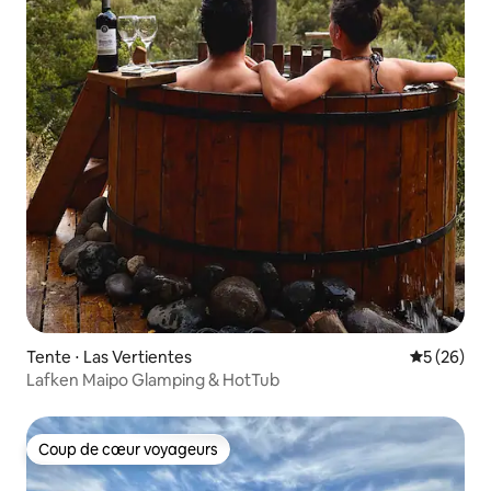
Tente ⋅ Las Vertientes
Évaluation
5 (26)
Lafken Maipo Glamping & HotTub
Coup de cœur voyageurs
Coup de cœur voyageurs