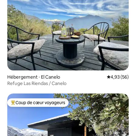
Hébergement ⋅ El Canelo
Évaluation mo
4,93 (56)
Refuge Las Riendas / Canelo
Coup de cœur voyageurs
Coups de cœur voyageurs les plus appréciés