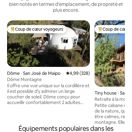
bien notés en termes d'emplacement, de propreté et
plus encore.
Coup de cœur voyageurs
Coup de cœur 
Coups de cœur voyageurs les plus appréciés
Coups de cœur vo
Dôme ⋅ San José de Maipo
Évaluation moyenne sur la base 
4,99 (328)
Dôme Montagne
Il offre une vue unique sur la cordillère et
il est possible d'y admirer un large
Tiny house ⋅ San 
coucher de soleil. Dôme conçu pour
ipo
Retraite à la mon
accueillir confortablement 2 adultes
Petite cabane idé
(plus 2 enfants sur un canapé-lit). Équipé
de la nature, qui 
d'un barbecue à gaz, d'un chauffage
être calmes, ressen
interne, d'une salle de bain privée. Il
montagne. Elle est
dispose d'un jacuzzi chaud et d'une salle
Équipements populaires dans les
colline de Lican, à
de thérapies de relaxation, pour vivre