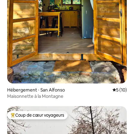
Hébergement ⋅ San Alfonso
Évaluation
5 (10)
Maisonnette à la Montagne
Coup de cœur voyageurs
Coups de cœur voyageurs les plus appréciés