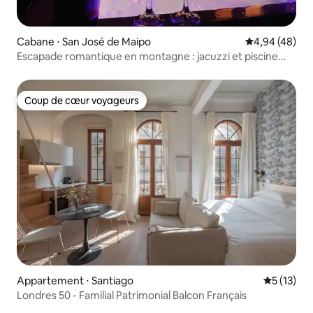
Cabane ⋅ San José de Maipo
Évaluation mo
4,94 (48)
Escapade romantique en montagne : jacuzzi et piscine
privés
Coup de cœur voyageurs
Coup de cœur voyageurs
Appartement ⋅ Santiago
Évaluation
5 (13)
Londres 50 - Familial Patrimonial Balcon Français