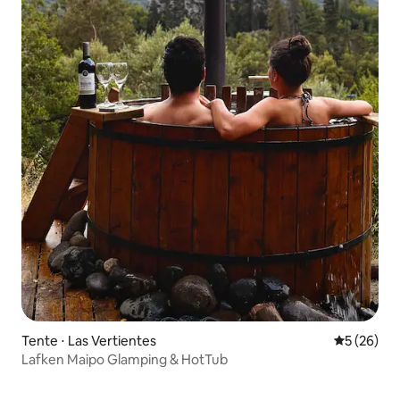
Tente ⋅ Las Vertientes
Évaluation
5 (26)
Lafken Maipo Glamping & HotTub