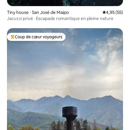
Tiny house ⋅ San José de Maipo
Évaluation mo
4,95 (55)
Jacuzzi privé · Escapade romantique en pleine nature
Coup de cœur voyageurs
Coups de cœur voyageurs les plus appréciés