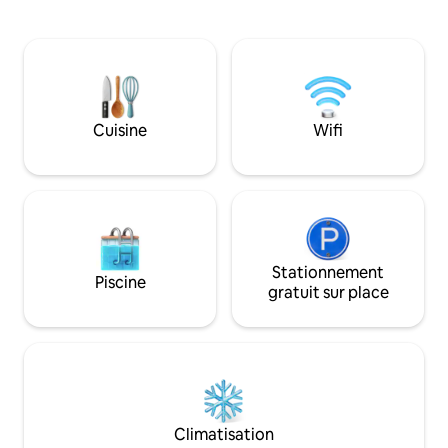
climatisation dans
des piscines extérieures, une piscine
lave-linge, lave-vai
chauffée avec jacuzzi (voir horaires
cuisine complète.
enfants) et un sauna, un espace SUM
l'accès au lac, au 
avec barbecues, des terrains de sport,
de tennis, au volley
une salle de sport avec vue sur le lac, un
la salle de jeux, à l
restaurant, une supérette et des
sauna. Profitez d'
espaces pour enfants.
Cuisine
Wifi
sur le lac et les 
Stationnement
Piscine
gratuit sur place
Climatisation