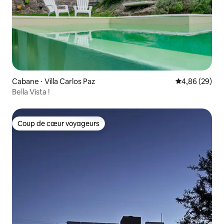
Cabane ⋅ Villa Carlos Paz
Évaluation mo
4,86 (29)
Bella Vista !
Coup de cœur voyageurs
Coup de cœur voyageurs