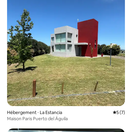
Hébergement ⋅ La Estancia
Évaluatio
5 (7)
Maison Paris Puerto del Águila