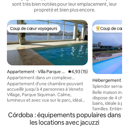
sont très bien notées pour leur emplacement, leur
propreté et bien plus encore.
Coup de cœur voyageurs
Coup de cœur 
Coup de cœur voyageurs
Coups de cœur vo
Appartement ⋅ Villa Parque Sí
Évaluation moyenne sur la base
4,93 (15)
quiman
Appartement dans un complexe
Hébergement ⋅ La
hôtelier avec piscine chauffée
Appartement d'une chambre pouvant
Splendor serrano, 
accueillir jusqu'à 4 personnes à Veneto
montagnes
Belle maison inaug
Village, Parque Siquiman. Calme,
dispose de 4 chamb
lumineux et avec vue sur le parc, idéal
bains, idéale à pa
pour se reposer. Chambre avec lit
familles. Entière
double et canapé-lit dans le salon.
Córdoba : équipements populaires dans
équipée avec pisci
Cuisine entièrement équipée avec
barbecue et four 
les locations avec jacuzzi
cafetière, mixeur, bouilloire électrique,
pour trois voiture
cuisine et four. Le complexe propose