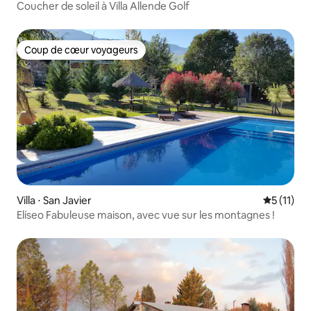
Coucher de soleil à Villa Allende Golf
Coup de cœur voyageurs
Coup de cœur voyageurs
Villa ⋅ San Javier
Évaluatio
5 (11)
Elíseo Fabuleuse maison, avec vue sur les montagnes !