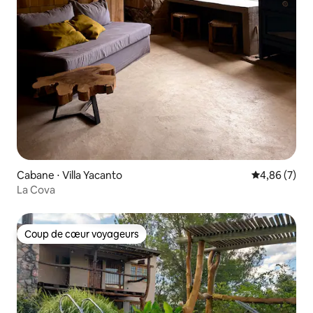
Cabane ⋅ Villa Yacanto
Évaluation m
4,86 (7)
La Cova
Coup de cœur voyageurs
Coup de cœur voyageurs