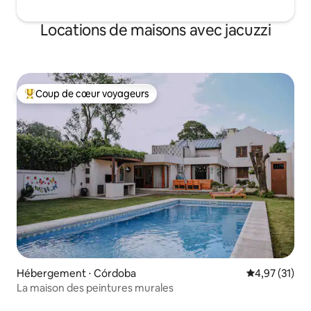
Locations de maisons avec jacuzzi
Coup de cœur voyageurs
Coups de cœur voyageurs les plus appréciés
Hébergement ⋅ Córdoba
Évaluation mo
4,97 (31)
La maison des peintures murales