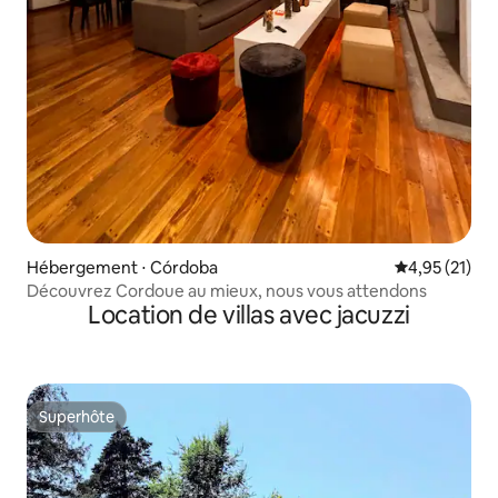
Hébergement ⋅ Córdoba
Évaluation mo
4,95 (21)
Découvrez Cordoue au mieux, nous vous attendons
Location de villas avec jacuzzi
Superhôte
Superhôte