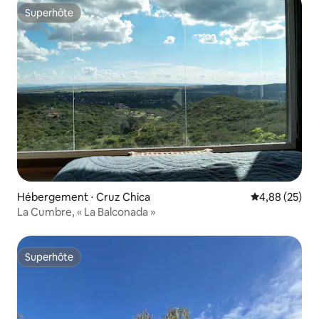
Superhôte
Superhôte
Hébergement ⋅ Cruz Chica
Évaluation mo
4,88 (25)
La Cumbre, « La Balconada »
Superhôte
Superhôte