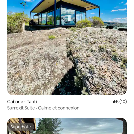
Cabane ⋅ Tanti
Évaluation
5 (10)
Surrexit Suite · Calme et connexion
Superhôte
Superhôte