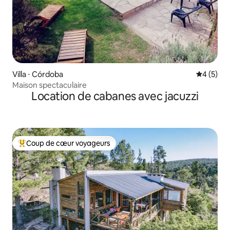
Villa ⋅ Córdoba
Évaluatio
4 (5)
Maison spectaculaire
Location de cabanes avec jacuzzi
Coup de cœur voyageurs
Coups de cœur voyageurs les plus appréciés