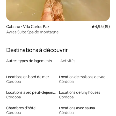
Cabane ⋅ Villa Carlos Paz
Évaluation mo
4,95 (19)
Ayres Suite Spa de montagne
Destinations à découvrir
Autres types de logements
Activités
Locations en bord de mer
Location de maisons de vacances
Córdoba
Córdoba
Locations avec petit-déjeuner
Locations de tiny houses
Córdoba
Córdoba
Chambres d'hôtel
Locations avec sauna
Córdoba
Córdoba