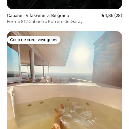
Cabane ⋅ Villa General Belgrano
Évaluation mo
4,86 (28)
Ferme 812 Cabane à Potrero de Garay
Coup de cœur voyageurs
Coup de cœur voyageurs